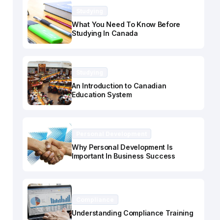
Studying
What You Need To Know Before
Studying In Canada
Studying
An Introduction to Canadian
Education System
Personal Development
Why Personal Development Is
Important In Business Success
Compliance
Understanding Compliance Training