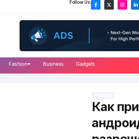
Follow Us:
Fashion
Business
Gadgets
Studying
Как при
андрои
разреш