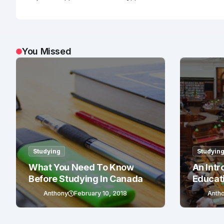
You Missed
Studying
Studyin
What You Need To Know
An Intr
Before Studying In Canada
Educat
Anthony
February 10, 2018
Anth