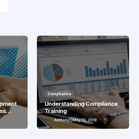
Compliance
opment
Understanding Compliance
ess
Training
Anthony
May 12, 2018