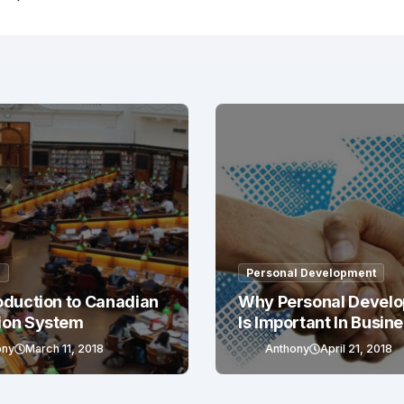
g
Personal Development
oduction to Canadian
Why Personal Devel
ion System
Is Important In Busin
Success
ony
March 11, 2018
Anthony
April 21, 2018