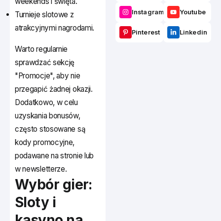
weekends i święta.
Instagram
Youtube
Turnieje slotowe z
atrakcyjnymi nagrodami.
Pinterest
Linkedin
Warto regularnie
sprawdzać sekcję
"Promocje", aby nie
przegapić żadnej okazji.
Dodatkowo, w celu
uzyskania bonusów,
często stosowane są
kody promocyjne,
podawane na stronie lub
w newsletterze.
Wybór gier:
Sloty i
kasyno na