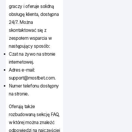
graczy i oferuje solidną
obsługę klienta, dostępna
24/7. Można
skontaktować się z
zespołem wsparcia w
następujący sposób:
Czat na żywo na stronie
internetowej.
Adres e-mail:
support@mostbet.com
.
Numer telefonu dostępny
na stronie.
Oferują także
rozbudowaną sekcję FAQ,
w której można znaleźć
odpowiedzi na najczęściej