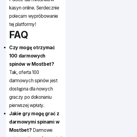
kasyn online. Serdecznie
polecam wypróbowanie
tej platformy!
FAQ
Czy mogę otrzymać
100 darmowych
spinów w Mostbet?
Tak, oferta 100
darmowych spinów jest
dostępna dla nowych
graczy po dokonaniu
pierwszej wpłaty.
Jakie gry mogę grać z
darmowymi spinami w
Mostbet?
Darmowe