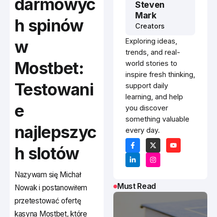
darmowyc
Steven
Mark
h spinów
Creators
w
Exploring ideas,
trends, and real-
Mostbet:
world stories to
inspire fresh thinking,
Testowani
support daily
learning, and help
e
you discover
something valuable
najlepszyc
every day.
h slotów
Nazywam się Michał
Must Read
Nowak i postanowiłem
przetestować ofertę
kasyna Mostbet, które