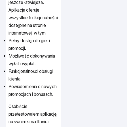
jeszcze łatwiejsza.
Aplikacja oferuje
wszystkie funkcjonalności
dostępne na stronie
internetowej, w tym:
Pełny dostęp do gier i
promocji.
Możliwość dokonywania
wpłat i wypłat.
Funkcjonalności obsługi
klienta.
Powiadomienia o nowych
promocjach i bonusach.
Osobiście
przetestowałem aplikację
na swoim smartfonie i