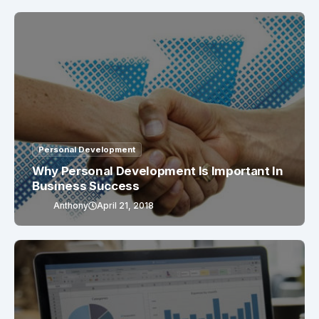
Personal Development
Why Personal Development Is Important In
Business Success
Anthony
April 21, 2018