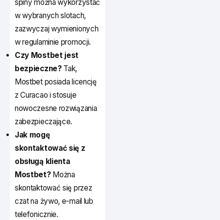
spiny można wykorzystać
w wybranych slotach,
zazwyczaj wymienionych
w regulaminie promocji.
Czy Mostbet jest
bezpieczne?
Tak,
Mostbet posiada licencję
z Curacao i stosuje
nowoczesne rozwiązania
zabezpieczające.
Jak mogę
skontaktować się z
obsługą klienta
Mostbet?
Można
skontaktować się przez
czat na żywo, e-mail lub
telefonicznie.