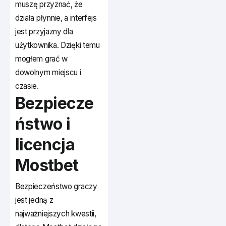
muszę przyznać, że
działa płynnie, a interfejs
jest przyjazny dla
użytkownika. Dzięki temu
mogłem grać w
dowolnym miejscu i
czasie.
Bezpiecze
ństwo i
licencja
Mostbet
Bezpieczeństwo graczy
jest jedną z
najważniejszych kwestii,