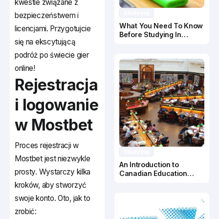
kwestie związane z
Studying
bezpieczeństwem i
What You Need To Know
licencjami. Przygotujcie
Before Studying In
się na ekscytującą
Canada
podróż po świecie gier
online!
Rejestracja
i logowanie
w Mostbet
Proces rejestracji w
Studying
Mostbet jest niezwykle
An Introduction to
prosty. Wystarczy kilka
Canadian Education
System
kroków, aby stworzyć
swoje konto. Oto, jak to
zrobić: