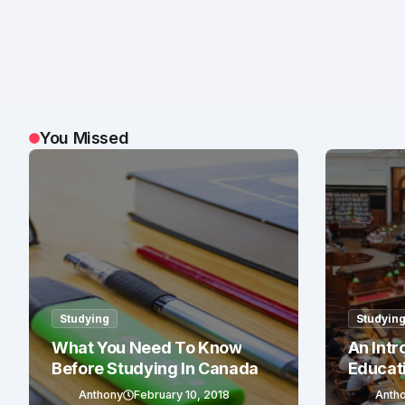
You Missed
Studying
Studyin
What You Need To Know
An Intr
Before Studying In Canada
Educat
Anthony
February 10, 2018
Anth