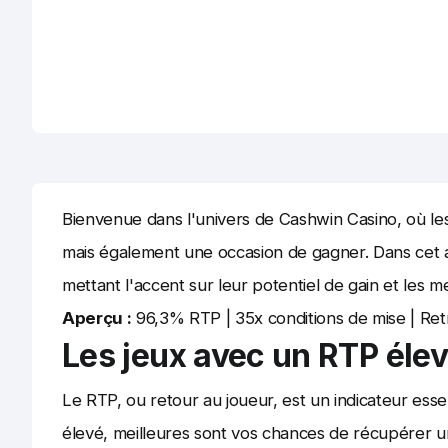
Bienvenue dans l'univers de Cashwin Casino, où le
mais également une occasion de gagner. Dans cet art
mettant l'accent sur leur potentiel de gain et les 
Aperçu :
96,3% RTP | 35x conditions de mise | Ret
Les jeux avec un RTP éle
Le RTP, ou retour au joueur, est un indicateur essen
élevé, meilleures sont vos chances de récupérer un