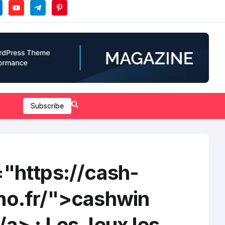
Subscribe
="https://cash-
no.fr/">cashwin
a> : Les Jeux les