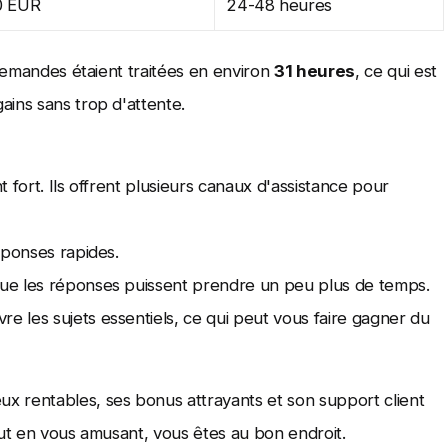
0 EUR
24-48 heures
 demandes étaient traitées en environ
31 heures
, ce qui est
ins sans trop d'attente.
 fort. Ils offrent plusieurs canaux d'assistance pour
éponses rapides.
que les réponses puissent prendre un peu plus de temps.
e les sujets essentiels, ce qui peut vous faire gagner du
 rentables, ses bonus attrayants et son support client
out en vous amusant, vous êtes au bon endroit.