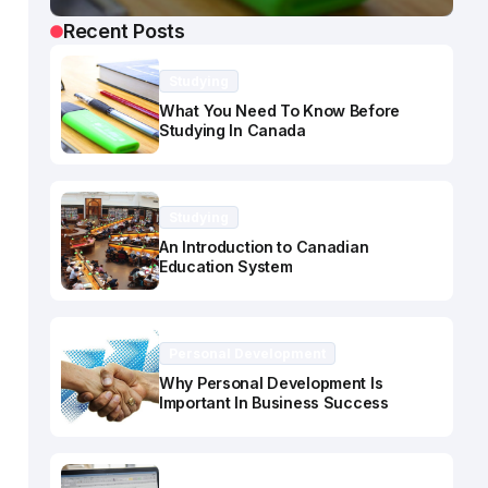
Recent Posts
Studying
What You Need To Know Before
Studying In Canada
Studying
An Introduction to Canadian
Education System
Personal Development
Why Personal Development Is
Important In Business Success