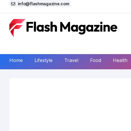
info@flashmagazine.com
Home
Lifestyle
Travel
Food
Health