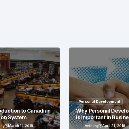
g
Personal Development
oduction to Canadian
Why Personal Devel
ion System
Is Important In Busin
Success
ony
March 11, 2018
Anthony
April 21, 2018