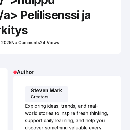
a> Pelilisenssi ja
kitys
, 2025
No Comments
24 Views
Author
Steven Mark
Creators
Exploring ideas, trends, and real-
world stories to inspire fresh thinking,
support daily learning, and help you
discover something valuable every