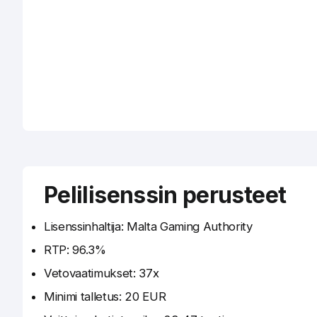
Pelilisenssin perusteet
Lisenssinhaltija: Malta Gaming Authority
RTP: 96.3%
Vetovaatimukset: 37x
Minimi talletus: 20 EUR