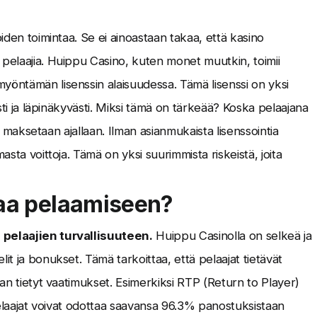
oiden toimintaa. Se ei ainoastaan takaa, että kasino
 pelaajia. Huippu Casino, kuten monet muutkin, toimii
yöntämän lisenssin alaisuudessa. Tämä lisenssi on yksi
usti ja läpinäkyvästi. Miksi tämä on tärkeää? Koska pelaajana
tot maksetaan ajallaan. Ilman asianmukaista lisenssointia
asta voittoja. Tämä on yksi suurimmista riskeistä, joita
taa pelaamiseen?
 pelaajien turvallisuuteen.
Huippu Casinolla on selkeä ja
it ja bonukset. Tämä tarkoittaa, että pelaajat tietävät
aan tietyt vaatimukset. Esimerkiksi RTP (Return to Player)
 pelaajat voivat odottaa saavansa 96.3% panostuksistaan