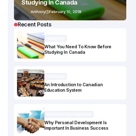
Studying In Canada
Anthony
February 10, 2018
Recent Posts
Studying
What You Need To Know Before
Studying In Canada
Studying
An Introduction to Canadian
Education System
Personal Development
Why Personal Development Is
Important In Business Success