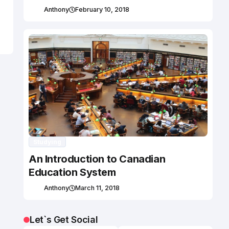
Anthony
February 10, 2018
Studying
An Introduction to Canadian
Education System
Anthony
March 11, 2018
Let`s Get Social