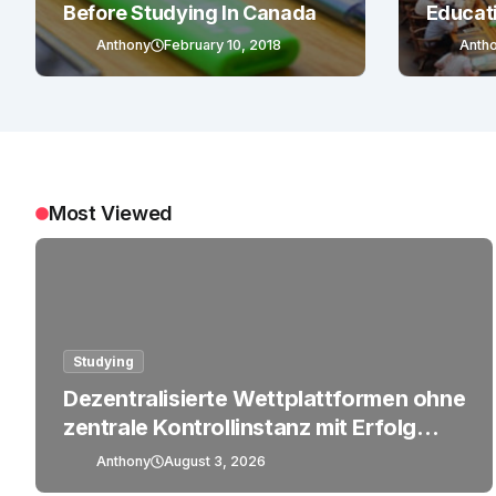
Before Studying In Canada
Educat
Anthony
February 10, 2018
Anth
Most Viewed
Studying
Dezentralisierte Wettplattformen ohne
zentrale Kontrollinstanz mit Erfolg
betreiben
Anthony
August 3, 2026