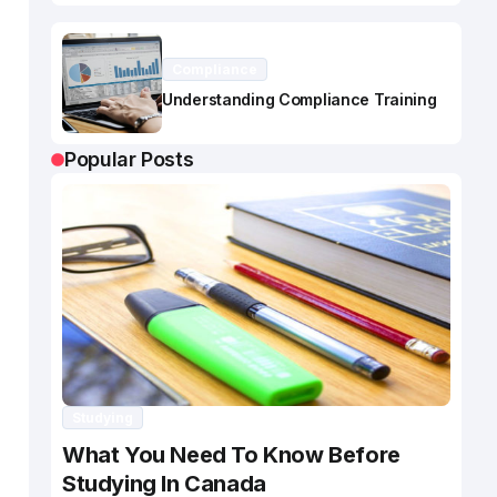
Compliance
Understanding Compliance Training
Popular Posts
Studying
What You Need To Know Before
Studying In Canada