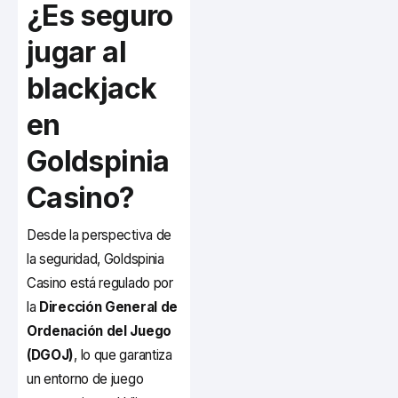
¿Es seguro
jugar al
blackjack
en
Goldspinia
Casino?
Desde la perspectiva de
la seguridad, Goldspinia
Casino está regulado por
la
Dirección General de
Ordenación del Juego
(DGOJ)
, lo que garantiza
un entorno de juego