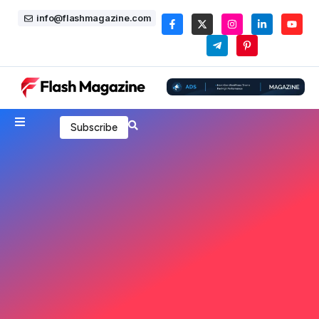
info@flashmagazine.com
Subscribe