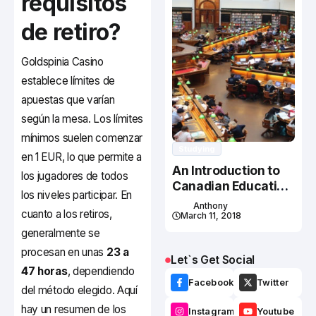
requisitos
de retiro?
Goldspinia Casino
establece límites de
apuestas que varían
según la mesa. Los límites
mínimos suelen comenzar
Studying
en 1 EUR, lo que permite a
An Introduction to
los jugadores de todos
Canadian Education
los niveles participar. En
System
Anthony
cuanto a los retiros,
March 11, 2018
generalmente se
procesan en unas
23 a
Let`s Get Social
47 horas
, dependiendo
Facebook
Twitter
del método elegido. Aquí
hay un resumen de los
Instagram
Youtube