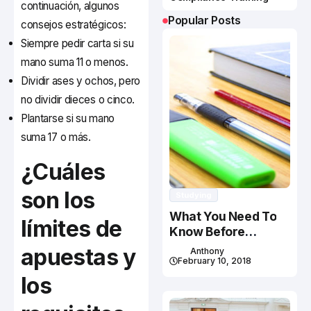
continuación, algunos
Popular Posts
consejos estratégicos:
Siempre pedir carta si su
mano suma 11 o menos.
Dividir ases y ochos, pero
no dividir dieces o cinco.
Plantarse si su mano
suma 17 o más.
¿Cuáles
son los
Studying
What You Need To
límites de
Know Before
Studying In Canada
apuestas y
Anthony
February 10, 2018
los