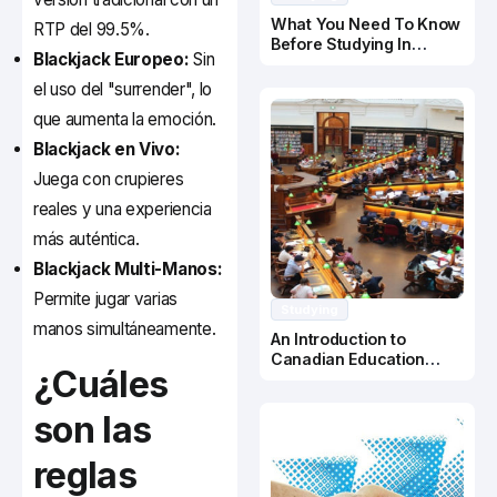
What You Need To Know
RTP del 99.5%.
Before Studying In
Blackjack Europeo:
Sin
Canada
el uso del "surrender", lo
que aumenta la emoción.
Blackjack en Vivo:
Juega con crupieres
reales y una experiencia
más auténtica.
Blackjack Multi-Manos:
Permite jugar varias
Studying
manos simultáneamente.
An Introduction to
Canadian Education
¿Cuáles
System
son las
reglas