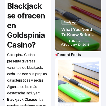
Blackjack
se ofrecen
Studying
en
What You Need
Goldspinia
To Know Before
Studying In
Anthony
Casino?
Canada
February 10, 2018
Recent Posts
Goldspinia Casino
presenta diversas
variantes de blackjack,
cada una con sus propias
características y reglas.
Algunas de las más
destacadas incluyen:
Blackjack Clásico:
La
Studying
versión tradicional con un