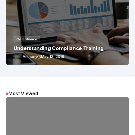
Compliance
Understanding Compliance Training
Anthony
May 12, 2018
Most Viewed