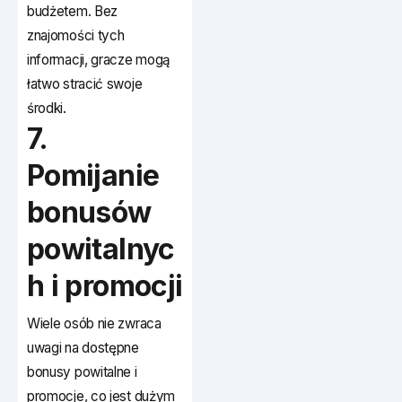
budżetem. Bez
znajomości tych
informacji, gracze mogą
łatwo stracić swoje
środki.
7.
Pomijanie
bonusów
powitalnyc
h i promocji
Wiele osób nie zwraca
uwagi na dostępne
bonusy powitalne i
promocje, co jest dużym