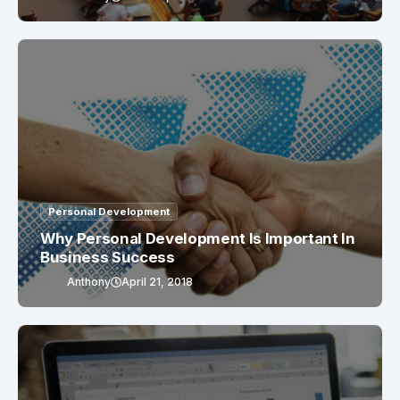
Personal Development
Why Personal Development Is Important In
Business Success
Anthony
April 21, 2018