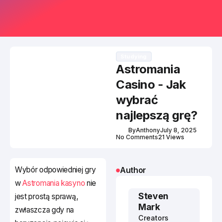
Studying
Astromania
Casino - Jak
wybrać
najlepszą grę?
By
Anthony
July 8, 2025
No Comments
21 Views
Wybór odpowiedniej gry
Author
w
Astromania kasyno
nie
Steven
jest prostą sprawą,
Mark
zwłaszcza gdy na
Creators