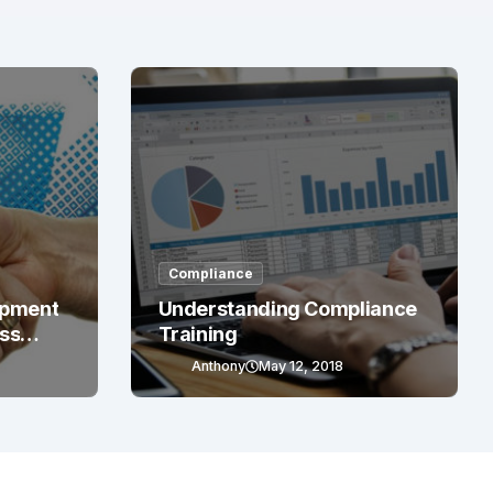
Compliance
opment
Understanding Compliance
ess
Training
Anthony
May 12, 2018