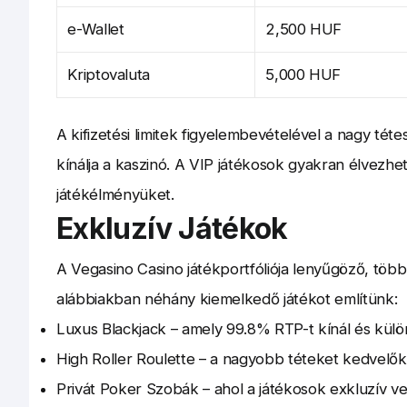
e-Wallet
2,500 HUF
Kriptovaluta
5,000 HUF
A kifizetési limitek figyelembevételével a nagy té
kínálja a kaszinó. A VIP játékosok gyakran élvezhet
játékélményüket.
Exkluzív Játékok
A Vegasino Casino játékportfóliója lenyűgöző, több
alábbiakban néhány kiemelkedő játékot említünk:
Luxus Blackjack – amely 99.8% RTP-t kínál és külö
High Roller Roulette – a nagyobb téteket kedvelőkne
Privát Poker Szobák – ahol a játékosok exkluzív v