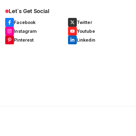
Let`s Get Social
Facebook
Twitter
Instagram
Youtube
Pinterest
Linkedin