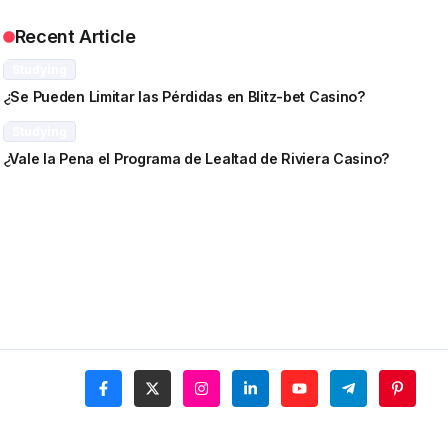
Recent Article
Studying
¿Se Pueden Limitar las Pérdidas en Blitz-bet Casino?
Studying
¿Vale la Pena el Programa de Lealtad de Riviera Casino?