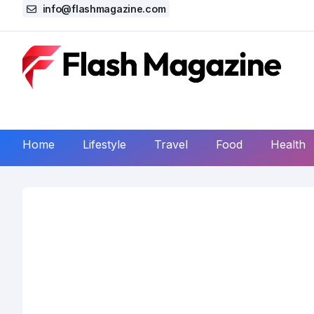
info@flashmagazine.com
Home
Lifestyle
Travel
Food
Health