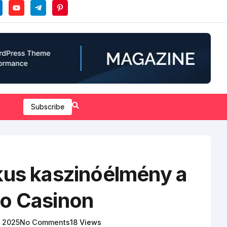
Subscribe
kus kaszinóélmény a
o Casinon
, 2025
No Comments
18 Views