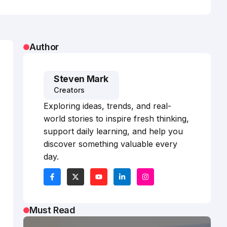
Author
Steven Mark
Creators
Exploring ideas, trends, and real-
world stories to inspire fresh thinking,
support daily learning, and help you
discover something valuable every
day.
Must Read