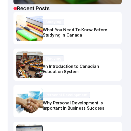
Recent Posts
Studying
What You Need To Know Before
Studying In Canada
Studying
An Introduction to Canadian
Education System
Personal Development
Why Personal Development Is
Important In Business Success