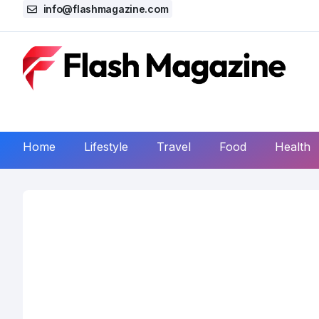
info@flashmagazine.com
Home
Lifestyle
Travel
Food
Health