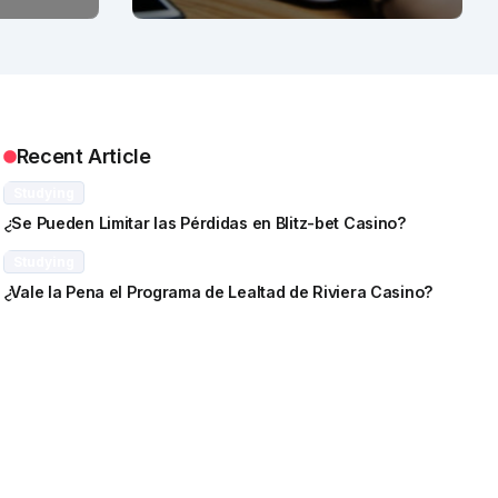
Recent Article
Studying
¿Se Pueden Limitar las Pérdidas en Blitz-bet Casino?
Studying
¿Vale la Pena el Programa de Lealtad de Riviera Casino?