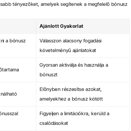
tosabb tényezőket, amelyek segítenek a megfelelő bónusz
Ajánlott Gyakorlat
ni a bónusz
Válasszon alacsony fogadási
követelményű ajánlatokat
Gyorsan aktiválja és használja a
dőtartama
bónuszt
Előnyben részesítse azokat,
ználható
amelyekhez a bónusz kötött
ónusszal
Figyeljen a limitációkra, kerüld a
csalódásokat