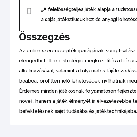
„A felelősségteljes játék alapja a tudato
a saját játékstílusukhoz és anyagi lehető
Összegzés
Az online szerencsejáték iparágának komplexitása
elengedhetetlen a stratégiai megközelítés a bónus
alkalmazásával, valamint a folyamatos tájékozódáss
boaboa, profittermelő lehetőségek nyílhatnak meg e
Érdemes minden játékosnak folyamatosan fejleszteni
növeli, hanem a játék élményét is élvezetesebbé 
befektetésnek saját tudásába és játéktechnikájába