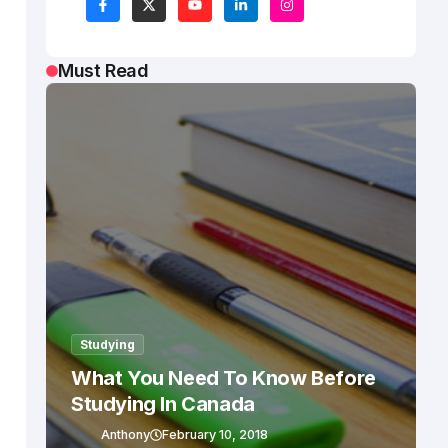
Must Read
Studying
What You Need To Know Before
Studying In Canada
Anthony
February 10, 2018