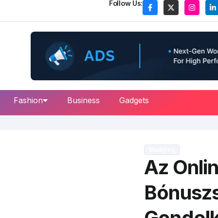
Follow Us:
Fashion
Business
Gadgets
Studying
Az Onli
Bónuszs
Gondolk