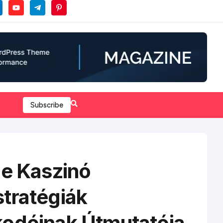
Subscribe
ne Kaszinó
tratégiák
odóinak Útmutatója