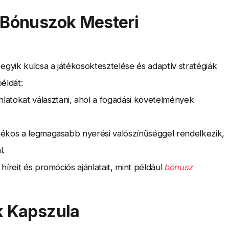
a Bónuszok Mesteri
egyik kulcsa a játékosoktesztelése és adaptív stratégiák
éldát:
nlatokat választani, ahol a fogadási követelmények
átékos a legmagasabb nyerési valószínűséggel rendelkezik,
l.
híreit és promóciós ajánlatait, mint például
bónusz
ék Kapszula