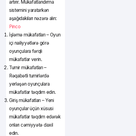
artırır. Mükafatlandırma
sistemini yaratarkən
aşağıdakıları nəzərə alın:
Pinco
İşləmə mükafatları – Oyun
içi nailiyyətlərə görə
oyunçulara fərqli
mükafatlar verin.
Turnir mükafatları –
Rəqabətli turnirlərdə
yerləşən oyunçulara
mükafatlar təqdim edin.
Giriş mükafatları – Yeni
oyunçular üçün xüsusi
mükafatlar təqdim edərək
onları cəmiyyətə daxil
edin.