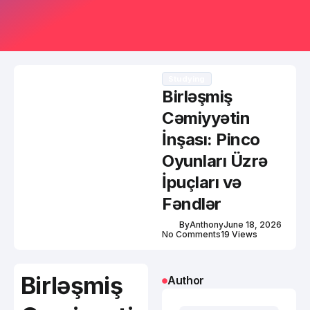
Studying
Birləşmiş
Cəmiyyətin
İnşası: Pinco
Oyunları Üzrə
İpuçları və
Fəndlər
By
Anthony
June 18, 2026
No Comments
19 Views
Birləşmiş
Author