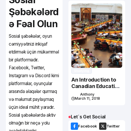
Şəbəkələrd
ə Fəal Olun
Sosial şəbəkələr, oyun
cəmiyyətinizi inkişaf
etdirmək üçün mükəmməl
bir platformadır.
Facebook, Twitter,
Studying
Instagram və Discord kimi
An Introduction to
platformalar, oyunçular
Canadian Education
arasında əlaqələr qurmaq
System
Anthony
March 11, 2018
və məlumat paylaşmaq
üçün ideal mühit yaradır.
Sosial şəbəkələrdə aktiv
Let`s Get Social
olmağın bir neçə yolu
Facebook
Twitter
aşağıdakılardır: