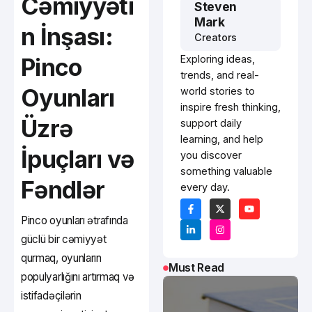
Cəmiyyəti
Steven
Mark
n İnşası:
Creators
Pinco
Exploring ideas,
trends, and real-
Oyunları
world stories to
inspire fresh thinking,
Üzrə
support daily
learning, and help
İpuçları və
you discover
something valuable
Fəndlər
every day.
Pinco oyunları ətrafında
güclü bir cəmiyyət
qurmaq, oyunların
Must Read
populyarlığını artırmaq və
istifadəçilərin