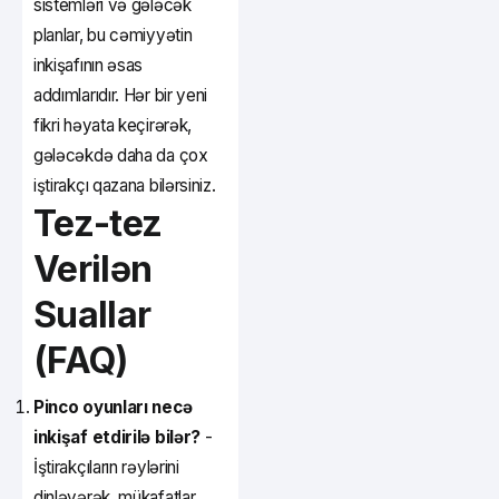
sistemləri və gələcək
planlar, bu cəmiyyətin
inkişafının əsas
addımlarıdır. Hər bir yeni
fikri həyata keçirərək,
gələcəkdə daha da çox
iştirakçı qazana bilərsiniz.
Tez-tez
Verilən
Suallar
(FAQ)
Pinco oyunları necə
inkişaf etdirilə bilər?
-
İştirakçıların rəylərini
dinləyərək, mükafatlar