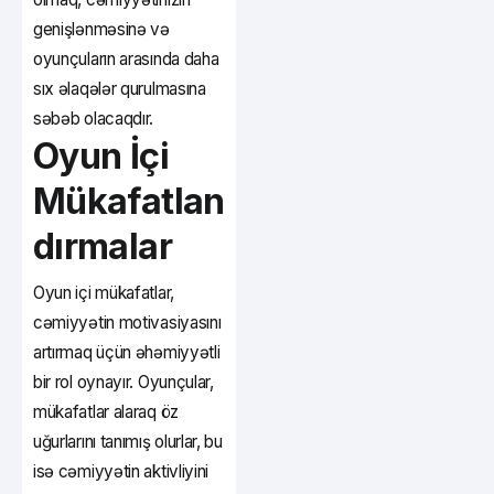
genişlənməsinə və
oyunçuların arasında daha
sıx əlaqələr qurulmasına
səbəb olacaqdır.
Oyun İçi
Mükafatlan
dırmalar
Oyun içi mükafatlar,
cəmiyyətin motivasiyasını
artırmaq üçün əhəmiyyətli
bir rol oynayır. Oyunçular,
mükafatlar alaraq öz
uğurlarını tanımış olurlar, bu
isə cəmiyyətin aktivliyini