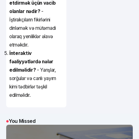
etdirmək üçün vacib
olanlar nədir?
-
İştirakçıların fikirlərini
dinləmək və mütəmadi
olaraq yeniliklər əlavə
etməkdır.
İnteraktiv
fəaliyyətlərdə nələr
edilməlidir?
- Yarışlar,
sorğular və canlı yayım
kimi tədbirlər təşkil
edilməlidir.
You Missed