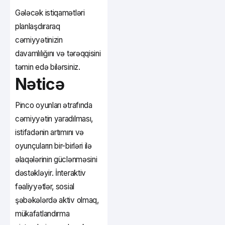
Gələcək istiqamətləri
planlaşdıraraq
cəmiyyətinizin
davamlılığını və tərəqqisini
təmin edə bilərsiniz.
Nəticə
Pinco oyunları ətrafında
cəmiyyətin yaradılması,
istifadənin artımını və
oyunçuların bir-birləri ilə
əlaqələrinin güclənməsini
dəstəkləyir. İnteraktiv
fəaliyyətlər, sosial
şəbəkələrdə aktiv olmaq,
mükafatlandırma