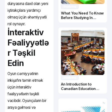
dünyasına daxil olan yeni
Studying
iştirakçılara yardımçı
What You Need To Know
olmaq üçün əhəmiyyətli
Before Studying In
Canada
rol oynayır.
İnteraktiv
Fəaliyyətlə
r Təşkil
Edin
Oyun cəmiyyətinin
Studying
inkişafını təmin etmək
An Introduction to
üçün interaktiv
Canadian Education
System
fəaliyyətlərin təşkili
vacibdir. Oyunçuların bir
araya gəlməsi və