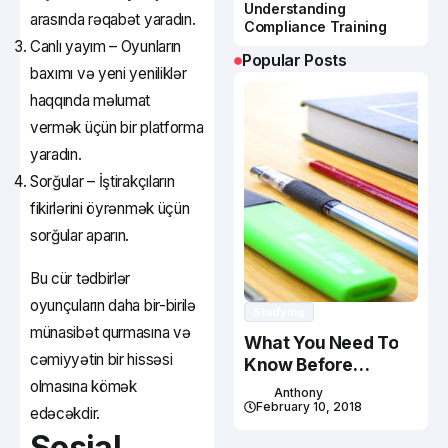
Understanding
arasında rəqabət yaradın.
Compliance Training
Canlı yayım – Oyunların
Popular Posts
baxımı və yeni yeniliklər
haqqında məlumat
vermək üçün bir platforma
yaradın.
Sorğular – İştirakçıların
fikirlərini öyrənmək üçün
sorğular aparın.
Bu cür tədbirlər
oyunçuların daha bir-birilə
Studying
münasibət qurmasına və
What You Need To
cəmiyyətin bir hissəsi
Know Before
Studying In Canada
olmasına kömək
Anthony
February 10, 2018
edəcəkdir.
Sosial