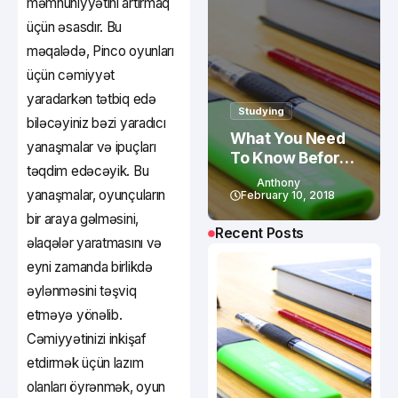
məmnuniyyətini artırmaq
üçün əsasdır. Bu
məqalədə, Pinco oyunları
üçün cəmiyyət
yaradarkən tətbiq edə
Studying
biləcəyiniz bəzi yaradıcı
What You Need
yanaşmalar və ipuçları
To Know Before
təqdim edəcəyik. Bu
Studying In
Anthony
yanaşmalar, oyunçuların
Canada
February 10, 2018
bir araya gəlməsini,
Recent Posts
əlaqələr yaratmasını və
eyni zamanda birlikdə
əylənməsini təşviq
etməyə yönəlib.
Cəmiyyətinizi inkişaf
etdirmək üçün lazım
olanları öyrənmək, oyun