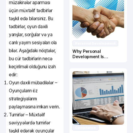
müzakirələr aparması
üçün müxtəlif tədbirlər
təşkil edə bilərsiniz. Bu
tədbirlər, oyun daxili
yarışlar, sorğular və ya
canlı yayım sesiyaları ola
Personal Development
bilər. Aşağıdakı nöqtələr,
Why Personal
Development Is
bu cür tədbirlərin necə
Important In Business
keçirilməli olduğunu izah
Success
edir:
Oyun daxili mübadilələr –
Oyunçuların öz
strategiyalarını
paylaşmasına imkan verin.
Turnirlər – Müxtəlif
səviyyələrdə turnirlər
Compliance
təşkil edərək oyunçular