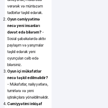
verərək və müntəzəm
tədbirlər təşkil edərək.
Oyun cəmiyyətimə
necə yeni insanları
dəvət edə bilərəm?
-
Sosial şəbəkələrdə aktiv
paylaşım və yarışmalar
təşkil edərək yeni
oyunçuları cəlb edə
bilərsiniz.
Oyun içi mükafatlar
necə təşkil edilməlidir?
- Mükafatlar, nailiyyətlərə,
turnirlərə və yeni
iştirakçılara yönəldilməlidir.
Cəmiyyətimi inkişaf