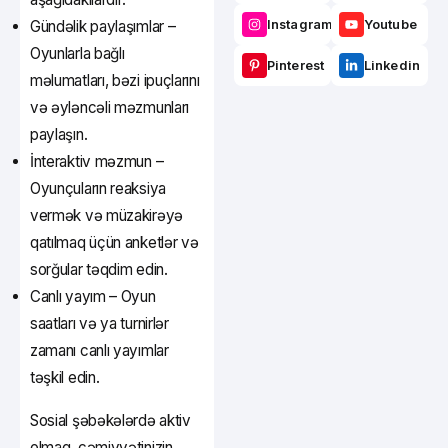
Gündəlik paylaşımlar –
Instagram
Youtube
Oyunlarla bağlı
Pinterest
Linkedin
məlumatları, bəzi ipuçlarını
və əyləncəli məzmunları
paylaşın.
İnteraktiv məzmun –
Oyunçuların reaksiya
vermək və müzakirəyə
qatılmaq üçün anketlər və
sorğular təqdim edin.
Canlı yayım – Oyun
saatları və ya turnirlər
zamanı canlı yayımlar
təşkil edin.
Sosial şəbəkələrdə aktiv
olmaq, cəmiyyətinizin