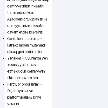
cəmiyyətinizin inkişafını
təmin edəcəkdir.
Aşağıdakı örtük planları ilə
cəmiyyətinizin inkişafını
davam etdirə bilərsiniz:
Geri bildirim toplama –
İştirakçılardan mütəmadi
olaraq geri bildirim alın.
Yeniliklər – Oyunlarda yeni
xüsusiyyətlər əlavə
etmək üçün cəmiyyətin
fikirlərini nəzərə alın.
Partnyor proqramları –
Digər oyunlar və
platformalarla iş birliyi
yaradın.