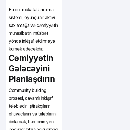
Bu cür mükafatlandırma
sistemi, oyunçulaır aktivi
saxlamağa və cəmiyyətin
münasibətini müsbət
yöndə inkişaf etdirməyə
kömək edəcəkdir.
Cəmiyyətin
Gələcəyini
Planlaşdırın
Community building
prosesi, davamlı inkişaf
tələb edir. İştirakçıların
ehtiyaclarını və tələblərini
dinləmək, həmçinin yeni
innovasiyalara açıq olmaq,