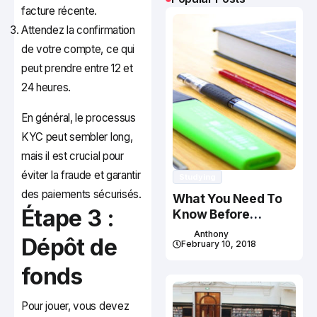
facture récente.
Attendez la confirmation
de votre compte, ce qui
peut prendre entre 12 et
24 heures.
En général, le processus
KYC peut sembler long,
mais il est crucial pour
éviter la fraude et garantir
Studying
des paiements sécurisés.
What You Need To
Étape 3 :
Know Before
Studying In Canada
Anthony
Dépôt de
February 10, 2018
fonds
Pour jouer, vous devez