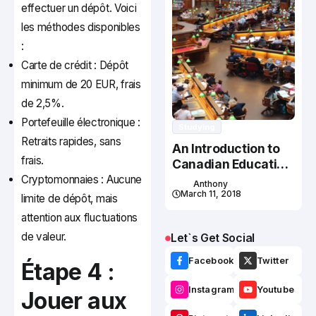
effectuer un dépôt. Voici
les méthodes disponibles
:
Carte de crédit : Dépôt
minimum de 20 EUR, frais
de 2,5%.
Portefeuille électronique :
Studying
Retraits rapides, sans
An Introduction to
frais.
Canadian Education
System
Cryptomonnaies : Aucune
Anthony
March 11, 2018
limite de dépôt, mais
attention aux fluctuations
de valeur.
Let`s Get Social
Facebook
Twitter
Étape 4 :
Instagram
Youtube
Jouer aux