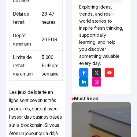
de mise
Exploring ideas,
Délai de
23-47
trends, and real-
world stories to
retrait
heures
inspire fresh thinking,
support daily
Dépôt
20 EUR
learning, and help
minimum
you discover
something valuable
Limite de
5 000
every day.
retrait
EUR par
maximum
semaine
Les jeux de loterie en
Must Read
ligne sont devenus très
populaires, surtout avec
l'essor des casinos basés
sur la blockchain. Si vous
êtes un joueur qui a déjà