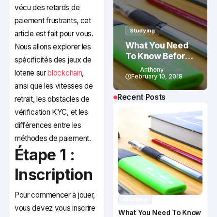
vécu des retards de
paiement frustrants, cet
Studying
article est fait pour vous.
What You Need
Nous allons explorer les
To Know Before
spécificités des jeux de
Studying In
Anthony
loterie sur
blockchain
,
Canada
February 10, 2018
ainsi que les vitesses de
Recent Posts
retrait, les obstacles de
vérification KYC, et les
différences entre les
méthodes de paiement.
Étape 1 :
Inscription
Pour commencer à jouer,
Studying
vous devez vous inscrire
What You Need To Know