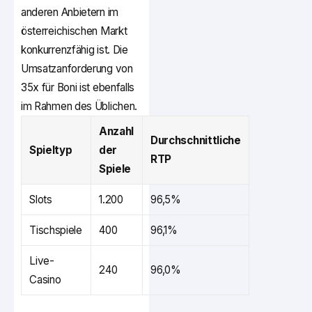
anderen Anbietern im
österreichischen Markt
konkurrenzfähig ist. Die
Umsatzanforderung von
35x für Boni ist ebenfalls
im Rahmen des Üblichen.
Anzahl
Durchschnittliche
Spieltyp
der
RTP
Spiele
Slots
1.200
96,5%
Tischspiele
400
96,1%
Live-
240
96,0%
Casino