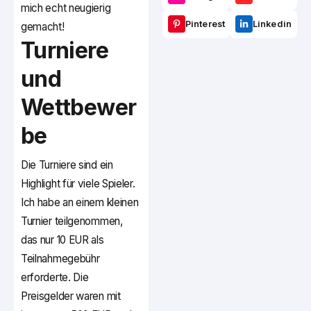
mich echt neugierig
Pinterest
Linkedin
gemacht!
Turniere
und
Wettbewer
be
Die Turniere sind ein
Highlight für viele Spieler.
Ich habe an einem kleinen
Turnier teilgenommen,
das nur 10 EUR als
Teilnahmegebühr
erforderte. Die
Preisgelder waren mit