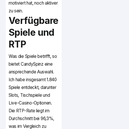
motiviert hat, noch aktiver
zu sein.
Verfügbare
Spiele und
RTP
Was die Spiele betrifft, so
bietet CandySpinz eine
ansprechende Auswahl.
Ich habe insgesamt 1.840
Spiele entdeckt, darunter
Slots, Tischspiele und
Live-Casino-Optionen.
Die RTP-Rate liegt im
Durchschnitt bei 96,3%,
was im Vergleich zu