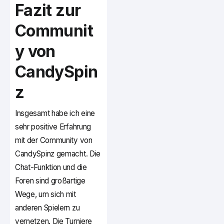
Fazit zur
Communit
y von
CandySpin
z
Insgesamt habe ich eine
sehr positive Erfahrung
mit der Community von
CandySpinz gemacht. Die
Chat-Funktion und die
Foren sind großartige
Wege, um sich mit
anderen Spielern zu
vernetzen. Die Turniere