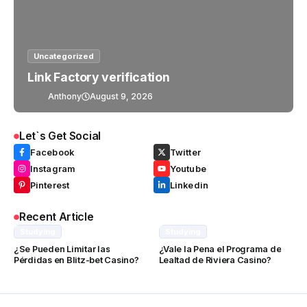
Uncategorized
Link Factory verification
Anthony
August 9, 2026
Let`s Get Social
Facebook
Twitter
Instagram
Youtube
Pinterest
Linkedin
Recent Article
Studying
Studying
¿Se Pueden Limitar las
¿Vale la Pena el Programa de
Pérdidas en Blitz-bet Casino?
Lealtad de Riviera Casino?