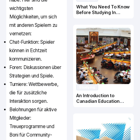
What You Need To Know
wichtigsten
Before Studying In
Möglichkeiten, um sich
Canada
mit anderen Spielern zu
vernetzen:
Chat-Funktion: Spieler
können in Echtzeit
kommunizieren.
Foren: Diskussionen über
Strategien und Spiele.
Turniere: Wettbewerbe,
Studying
die für zusätzliche
An Introduction to
Interaktion sorgen.
Canadian Education
System
Belohnungen für aktive
Mitglieder:
Treueprogramme und
Boni für Community-