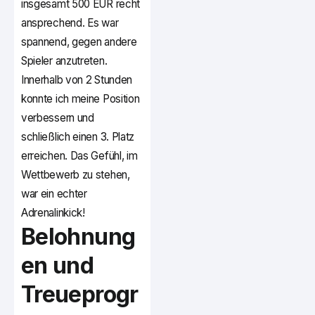
insgesamt 500 EUR recht
ansprechend. Es war
spannend, gegen andere
Spieler anzutreten.
Innerhalb von 2 Stunden
konnte ich meine Position
verbessern und
schließlich einen 3. Platz
erreichen. Das Gefühl, im
Wettbewerb zu stehen,
war ein echter
Adrenalinkick!
Belohnung
en und
Treueprogr