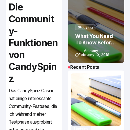
Die
Communit
y-
Studying
What You Need
Funktionen
To Know Before
Studying In
Anthony
von
Canada
February 10, 2018
CandySpin
Recent Posts
z
Das CandySpinz Casino
hat einige interessante
Community-Features, die
ich während meiner
Testphase ausprobiert
Studying
habe. Hier sind die