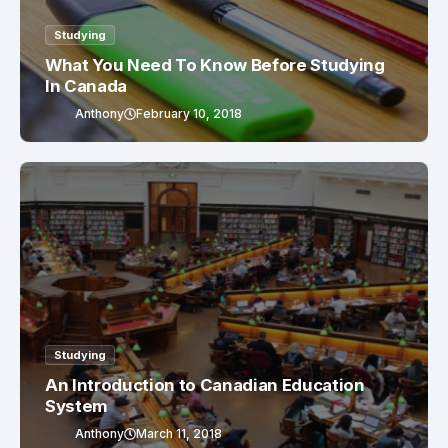
Studying
What You Need To Know Before Studying
In Canada
Anthony
February 10, 2018
Studying
An Introduction to Canadian Education
System
Anthony
March 11, 2018