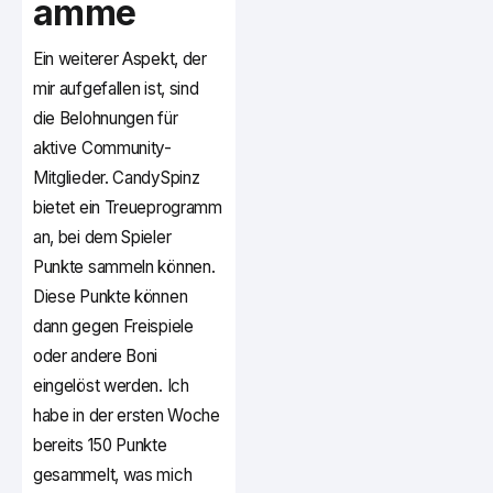
amme
Ein weiterer Aspekt, der
mir aufgefallen ist, sind
die Belohnungen für
aktive Community-
Mitglieder. CandySpinz
bietet ein Treueprogramm
an, bei dem Spieler
Punkte sammeln können.
Diese Punkte können
dann gegen Freispiele
oder andere Boni
eingelöst werden. Ich
habe in der ersten Woche
bereits 150 Punkte
gesammelt, was mich