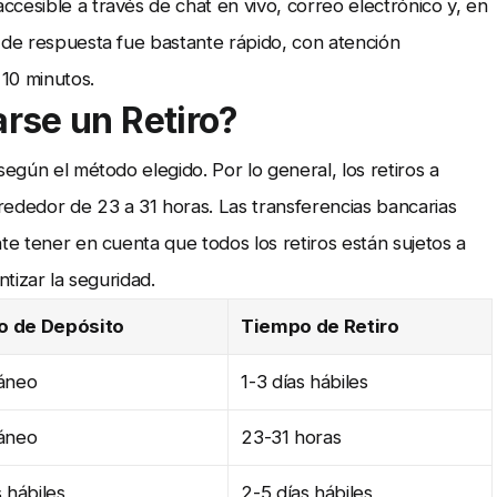
ccesible a través de chat en vivo, correo electrónico y, en
 de respuesta fue bastante rápido, con atención
10 minutos.
rse un Retiro?
según el método elegido. Por lo general, los retiros a
rededor de 23 a 31 horas. Las transferencias bancarias
te tener en cuenta que todos los retiros están sujetos a
ntizar la seguridad.
 de Depósito
Tiempo de Retiro
táneo
1-3 días hábiles
táneo
23-31 horas
s hábiles
2-5 días hábiles