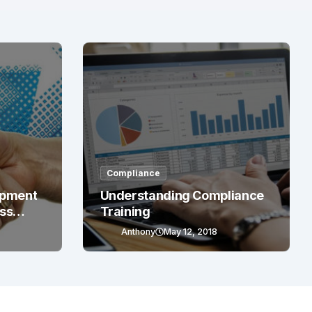
Compliance
opment
Understanding Compliance
ess
Training
Anthony
May 12, 2018