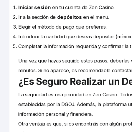
Iniciar sesión
en tu cuenta de Zen Casino.
Ir a la sección de
depósitos
en el menú.
Elegir el método de pago que prefieras.
Introducir la cantidad que deseas depositar (mínim
Completar la información requerida y confirmar la t
Una vez que hayas seguido estos pasos, deberías v
minutos. Si no aparece, es recomendable contactar a
¿Es Seguro Realizar un D
La seguridad es una prioridad en Zen Casino. Todos
establecidas por la DGOJ. Además, la plataforma u
información personal y financiera.
Otra ventaja es que, si os encontráis con algún p