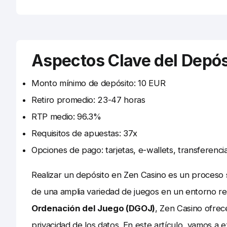
Aspectos Clave del Depós
Monto mínimo de depósito: 10 EUR
Retiro promedio: 23-47 horas
RTP medio: 96.3%
Requisitos de apuestas: 37x
Opciones de pago: tarjetas, e-wallets, transferenci
Realizar un depósito en Zen Casino es un proceso s
de una amplia variedad de juegos en un entorno re
Ordenación del Juego (DGOJ)
, Zen Casino ofrec
privacidad de los datos. En este artículo, vamos a