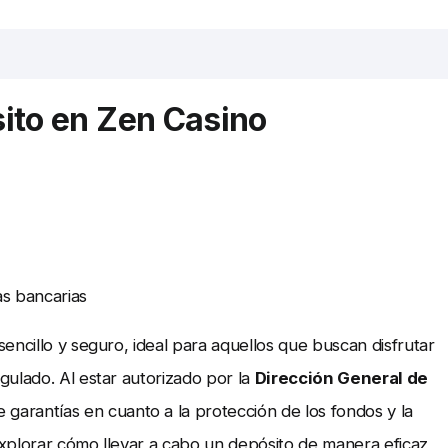
ito en Zen Casino
as bancarias
encillo y seguro, ideal para aquellos que buscan disfrutar
gulado. Al estar autorizado por la
Dirección General de
e garantías en cuanto a la protección de los fondos y la
 explorar cómo llevar a cabo un depósito de manera eficaz,