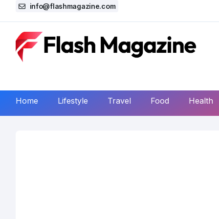
info@flashmagazine.com
Home
Lifestyle
Travel
Food
Health