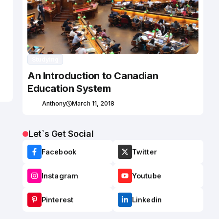
Studying
An Introduction to Canadian
Education System
Anthony
March 11, 2018
Let`s Get Social
Facebook
Twitter
Instagram
Youtube
Pinterest
Linkedin