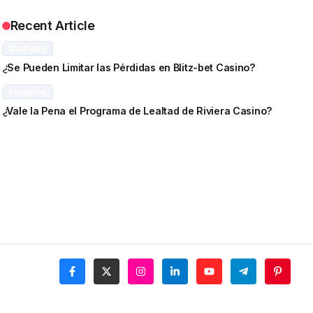
Recent Article
Studying
¿Se Pueden Limitar las Pérdidas en Blitz-bet Casino?
Studying
¿Vale la Pena el Programa de Lealtad de Riviera Casino?