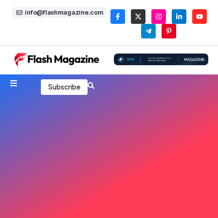
info@flashmagazine.com
Subscribe