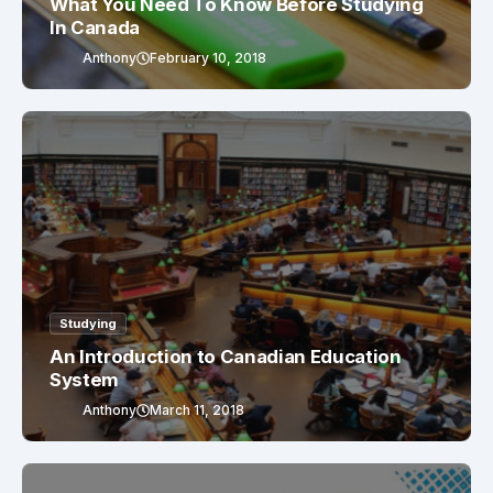
What You Need To Know Before Studying
In Canada
Anthony
February 10, 2018
Studying
An Introduction to Canadian Education
System
Anthony
March 11, 2018