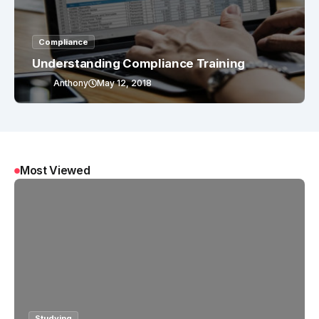
Compliance
Understanding Compliance Training
Anthony
May 12, 2018
Most Viewed
Studying