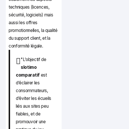
techniques (licences,
sécurité, logiciels) mais
aussi les offres
promotionnelles, la qualité
du support client, et la
conformité légale.
"L’objectif de
slotimo
comparatif
est
d’éclairer les
consommateurs,
d’éviter les écueils
liés aux sites peu
fiables, et de
promouvoir une