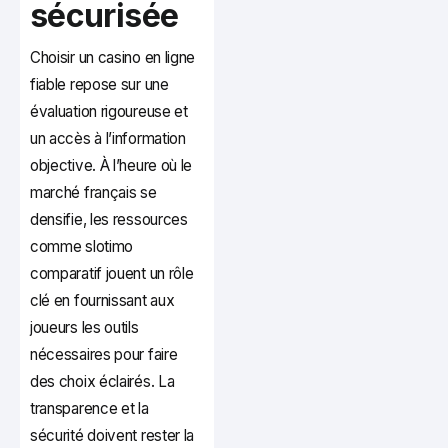
sécurisée
Choisir un casino en ligne
fiable repose sur une
évaluation rigoureuse et
un accès à l’information
objective. À l’heure où le
marché français se
densifie, les ressources
comme slotimo
comparatif jouent un rôle
clé en fournissant aux
joueurs les outils
nécessaires pour faire
des choix éclairés. La
transparence et la
sécurité doivent rester la