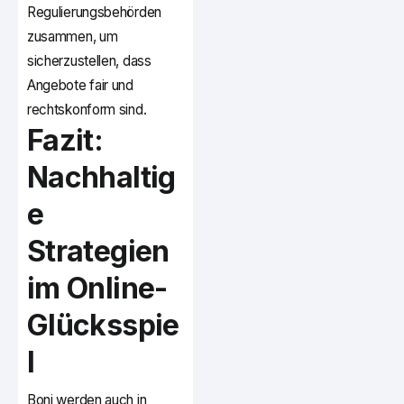
Regulierungsbehörden
zusammen, um
sicherzustellen, dass
Angebote fair und
rechtskonform sind.
Fazit:
Nachhaltig
e
Strategien
im Online-
Glücksspie
l
Boni werden auch in