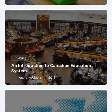
Studying
An Introduction to Canadian Education
System
Anthony
March 11, 2018