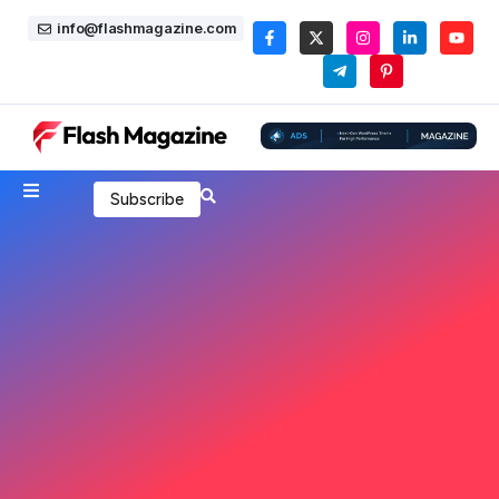
info@flashmagazine.com
Subscribe