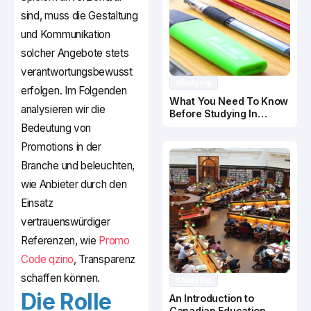
sind, muss die Gestaltung
und Kommunikation
solcher Angebote stets
verantwortungsbewusst
Studying
erfolgen. Im Folgenden
What You Need To Know
analysieren wir die
Before Studying In
Canada
Bedeutung von
Promotions in der
Branche und beleuchten,
wie Anbieter durch den
Einsatz
vertrauenswürdiger
Referenzen, wie
Promo
Code qzino
, Transparenz
schaffen können.
Studying
Die Rolle
An Introduction to
Canadian Education