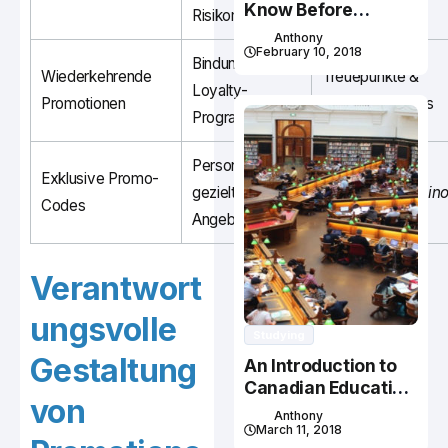
Know Before
Risikominderung
Studying In Canada
Anthony
February 10, 2018
Bindung durch
Wiederkehrende
Treuepunkte &
Loyalty-
Promotionen
exklusive Codes
Programme
Personalisiert,
Exklusive Promo-
gezielte
Promo Code qzin
Codes
Angebote
Verantwort
ungsvolle
Studying
Gestaltung
An Introduction to
Canadian Education
von
System
Anthony
March 11, 2018