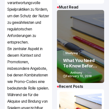
verantwortungsvolle
Must Read
Spielpraktiken zu fördern,
um den Schutz der Nutzer
zu gewährleisten und
regulatorischen
Anforderungen zu
entsprechen.
Ein zentraler Aspekt in
Studying
diesem Kontext sind
What You Need
Promotionen,
To Know Before
insbesondere Angebote,
Studying In
Anthony
bei denen Kombinationen
Canada
February 10, 2018
wie Promo-Codes eine
Recent Posts
bedeutende Rolle spielen.
Während sie für die
Akquise und Bindung von
Spielern unverzichtbar