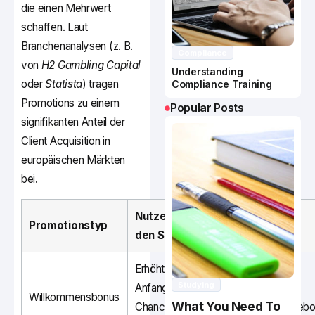
die einen Mehrwert
schaffen. Laut
Branchenanalysen (z. B.
Compliance
von
H2 Gambling Capital
Understanding
oder
Statista
) tragen
Compliance Training
Promotions zu einem
Popular Posts
signifikanten Anteil der
Client Acquisition in
europäischen Märkten
bei.
Nutzen für
Promotionstyp
Beispiel
den Spieler
Erhöhte
Studying
Anfangs-
Erstes
Willkommensbonus
What You Need To
Chancen,
Einzahlungsangebo