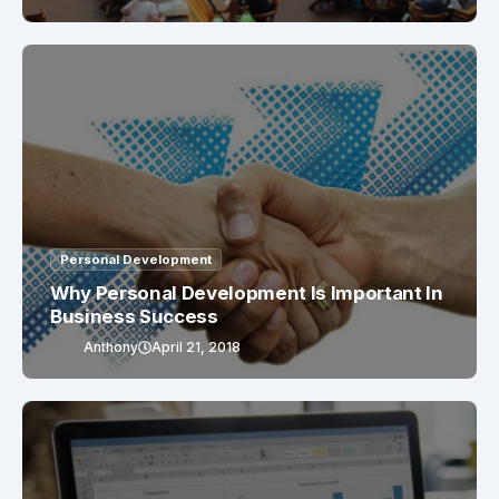
Personal Development
Why Personal Development Is Important In
Business Success
Anthony
April 21, 2018