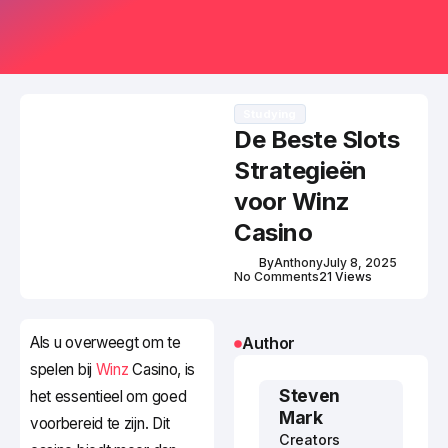
Studying
De Beste Slots
Strategieën
voor Winz
Casino
By
Anthony
July 8, 2025
No Comments
21 Views
Als u overweegt om te
Author
spelen bij
Winz
Casino, is
Steven
het essentieel om goed
Mark
voorbereid te zijn. Dit
Creators