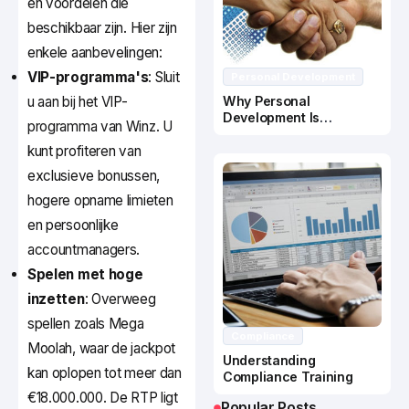
en voordelen die
beschikbaar zijn. Hier zijn
enkele aanbevelingen:
VIP-programma's
: Sluit
Personal Development
u aan bij het VIP-
Why Personal
Development Is
programma van Winz. U
Important In Business
kunt profiteren van
Success
exclusieve bonussen,
hogere opname limieten
en persoonlijke
accountmanagers.
Spelen met hoge
inzetten
: Overweeg
spellen zoals Mega
Compliance
Moolah, waar de jackpot
Understanding
kan oplopen tot meer dan
Compliance Training
€18.000.000. De RTP ligt
Popular Posts