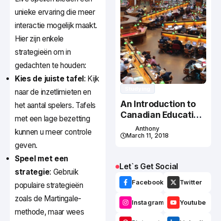
unieke ervaring die meer
interactie mogelijk maakt.
Hier zijn enkele
strategieën om in
gedachten te houden:
Kies de juiste tafel
: Kijk
Studying
naar de inzetlimieten en
An Introduction to
het aantal spelers. Tafels
Canadian Education
met een lage bezetting
System
Anthony
kunnen u meer controle
March 11, 2018
geven.
Speel met een
Let`s Get Social
strategie
: Gebruik
Facebook
Twitter
populaire strategieën
zoals de Martingale-
Instagram
Youtube
methode, maar wees