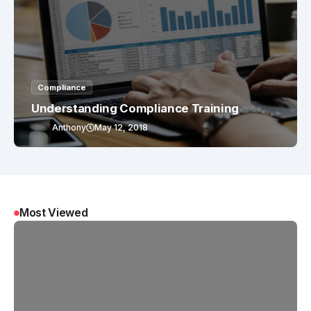
Compliance
Understanding Compliance Training
Anthony
May 12, 2018
Most Viewed