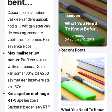
bent...
Casual spelers hebben
Studying
vaak een andere aanpak
What You Need
nodig. U wilt genieten van
To Know Before
de ervaring zonder te
Studying In
Anthony
veel risico te nemen. Hier
Canada
February 10, 2018
zijn enkele tips:
Recent Posts
Maximaliseer uw
bonus
: Profiteer van de
welkomstbonus. Deze
kan soms 100% tot €250
zijn met een inzetvereiste
van 37x.
Kies spellen met hoge
RTP
: Spellen zoals
Studying
Starburst bieden een RTP
What You Need To Know