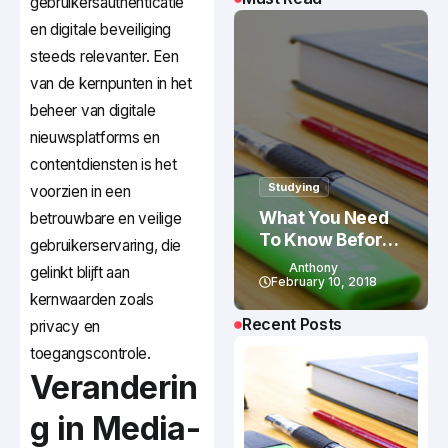
gebruikersauthenticatie
en digitale beveiliging
steeds relevanter. Een
van de kernpunten in het
beheer van digitale
nieuwsplatforms en
contentdiensten is het
Studying
voorzien in een
What You Need
betrouwbare en veilige
To Know Before
gebruikerservaring, die
Studying In
Anthony
gelinkt blijft aan
Canada
February 10, 2018
kernwaarden zoals
Recent Posts
privacy en
toegangscontrole.
Veranderin
g in Media-