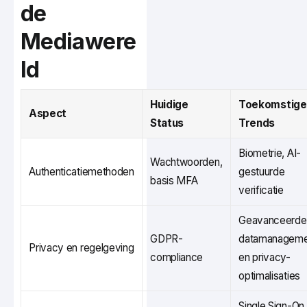
de
Mediawere
ld
Huidige
Toekomstige
Aspect
Status
Trends
Biometrie, AI-
Wachtwoorden,
Authenticatiemethoden
gestuurde
basis MFA
verificatie
Geavanceerde
GDPR-
datamanageme
Privacy en regelgeving
compliance
en privacy-
optimalisaties
Single Sign-On