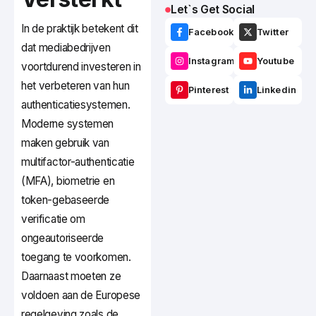
Let`s Get Social
In de praktijk betekent dit
Facebook
Twitter
dat mediabedrijven
Instagram
Youtube
voortdurend investeren in
het verbeteren van hun
Pinterest
Linkedin
authenticatiesystemen.
Moderne systemen
maken gebruik van
multifactor-authenticatie
(MFA), biometrie en
token-gebaseerde
verificatie om
ongeautoriseerde
toegang te voorkomen.
Daarnaast moeten ze
voldoen aan de Europese
regelgeving zoals de