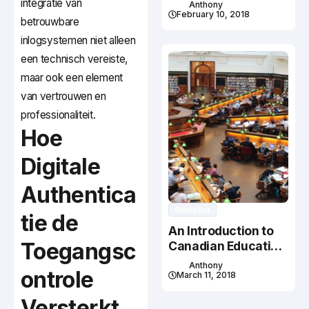
Studying In Canada
integratie van
Anthony
February 10, 2018
betrouwbare
inlogsystemen niet alleen
een technisch vereiste,
maar ook een element
van vertrouwen en
professionaliteit.
Hoe
Digitale
Authentica
Studying
tie de
An Introduction to
Toegangsc
Canadian Education
System
Anthony
ontrole
March 11, 2018
Versterkt