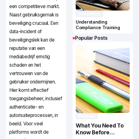
een competitieve markt.
Compliance
Naast gebruiksgemak is
Understanding
beveiliging cruciaal. Een
Compliance Training
data-incident of
Popular Posts
beveiligingslek kan de
reputatie van een
mediabedrijf ernstig
schaden en het
vertrouwen van de
gebruiker ondermijnen.
Hier komt effectief
toegangsbeheer, inclusief
authenticatie- en
autorisatieprocessen, in
Studying
beeld. Voor veel
What You Need To
platforms wordt de
Know Before