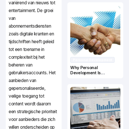
variërend van nieuws tot
entertainment. De groei
van
abonnementsdiensten
zoals digitale kranten en
tijdschriften heeft geleid
tot een toename in
complexiteit bij het
Personal Development
beheren van
Why Personal
gebruikersaccounts. Het
Development Is
Important In Business
aanbieden van
Success
gepersonaliseerde,
veilige toegang tot
content wordt daarom
een strategische prioriteit
voor aanbieders die zich
willen onderscheiden op