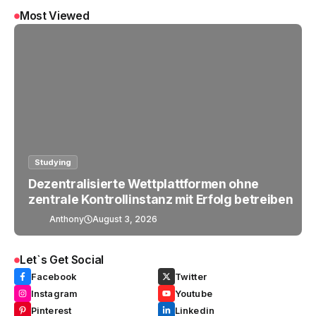
Most Viewed
Studying
Dezentralisierte Wettplattformen ohne
zentrale Kontrollinstanz mit Erfolg betreiben
Anthony
August 3, 2026
Let`s Get Social
Facebook
Twitter
Instagram
Youtube
Pinterest
Linkedin