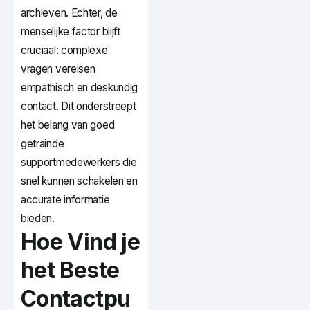
archieven. Echter, de
menselijke factor blijft
cruciaal: complexe
vragen vereisen
empathisch en deskundig
contact. Dit onderstreept
het belang van goed
getrainde
supportmedewerkers die
snel kunnen schakelen en
accurate informatie
bieden.
Hoe Vind je
het Beste
Contactpu