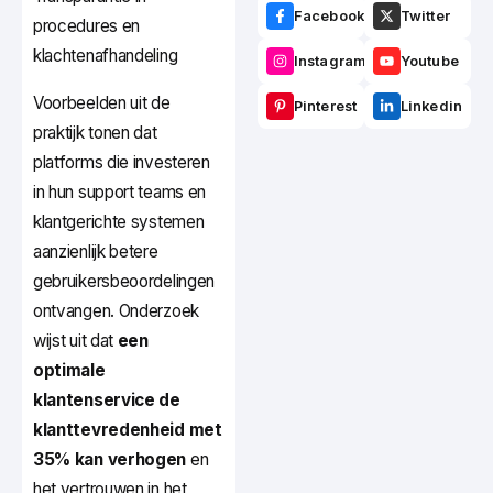
Facebook
Twitter
procedures en
klachtenafhandeling
Instagram
Youtube
Voorbeelden uit de
Pinterest
Linkedin
praktijk tonen dat
platforms die investeren
in hun support teams en
klantgerichte systemen
aanzienlijk betere
gebruikersbeoordelingen
ontvangen. Onderzoek
wijst uit dat
een
optimale
klantenservice de
klanttevredenheid met
35% kan verhogen
en
het vertrouwen in het