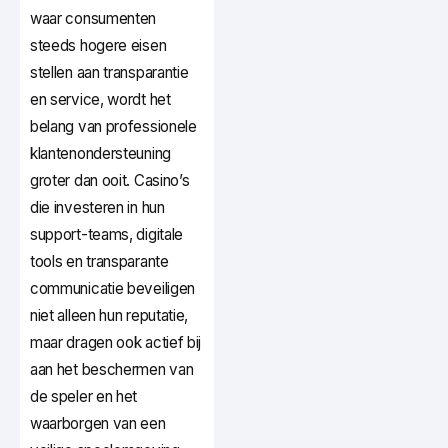
waar consumenten
steeds hogere eisen
stellen aan transparantie
en service, wordt het
belang van professionele
klantenondersteuning
groter dan ooit. Casino’s
die investeren in hun
support-teams, digitale
tools en transparante
communicatie beveiligen
niet alleen hun reputatie,
maar dragen ook actief bij
aan het beschermen van
de speler en het
waarborgen van een