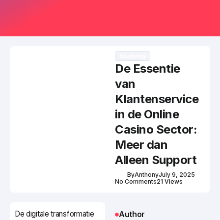
Studying
De Essentie
van
Klantenservice
in de Online
Casino Sector:
Meer dan
Alleen Support
By
Anthony
July 9, 2025
No Comments
21 Views
De digitale transformatie
Author