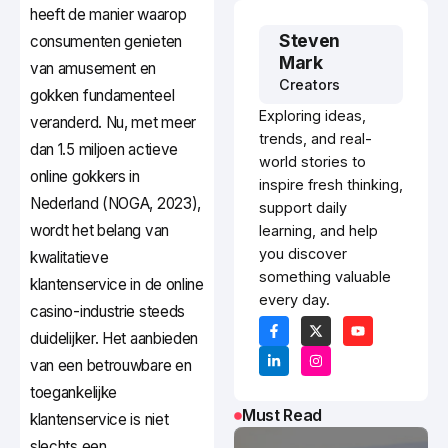
heeft de manier waarop
Steven
consumenten genieten
Mark
van amusement en
Creators
gokken fundamenteel
Exploring ideas,
veranderd. Nu, met meer
trends, and real-
dan 1.5 miljoen actieve
world stories to
online gokkers in
inspire fresh thinking,
Nederland (NOGA, 2023),
support daily
wordt het belang van
learning, and help
you discover
kwalitatieve
something valuable
klantenservice in de online
every day.
casino-industrie steeds
duidelijker. Het aanbieden
van een betrouwbare en
toegankelijke
Must Read
klantenservice is niet
slechts een