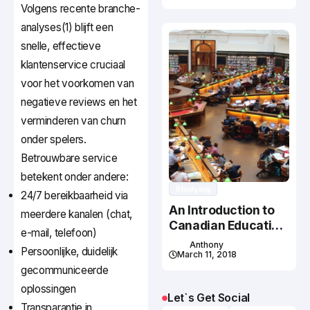
Volgens recente branche-
analyses(1) blijft een
snelle, effectieve
klantenservice cruciaal
voor het voorkomen van
negatieve reviews en het
verminderen van churn
onder spelers.
Betrouwbare service
betekent onder andere:
Studying
24/7 bereikbaarheid via
An Introduction to
meerdere kanalen (chat,
Canadian Education
e-mail, telefoon)
System
Anthony
Persoonlijke, duidelijk
March 11, 2018
gecommuniceerde
oplossingen
Let`s Get Social
Transparantie in