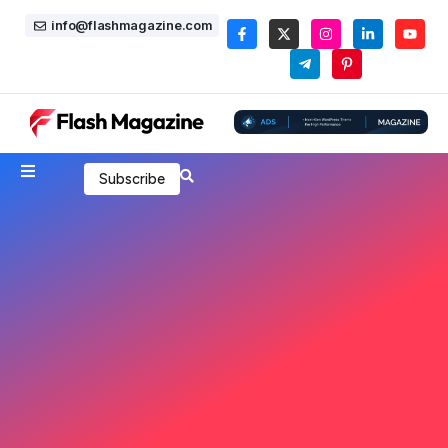
info@flashmagazine.com
Subscribe