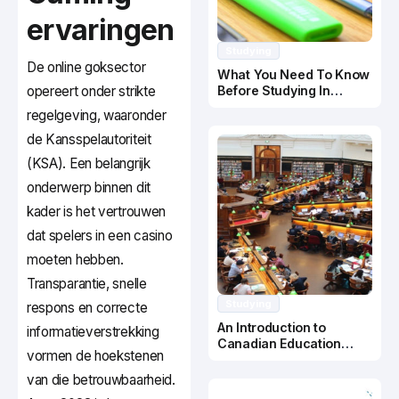
ervaringen
Studying
De online goksector
What You Need To Know
opereert onder strikte
Before Studying In
Canada
regelgeving, waaronder
de Kansspelautoriteit
(KSA). Een belangrijk
onderwerp binnen dit
kader is het vertrouwen
dat spelers in een casino
moeten hebben.
Transparantie, snelle
Studying
respons en correcte
An Introduction to
informatieverstrekking
Canadian Education
vormen de hoekstenen
System
van die betrouwbaarheid.