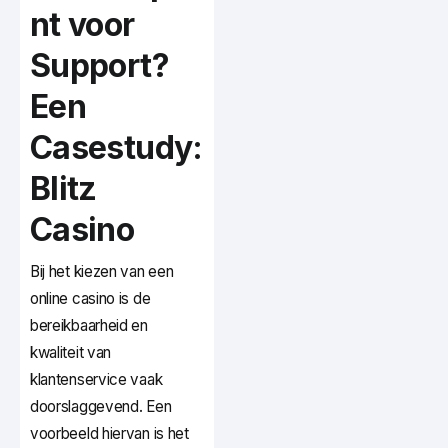
nt voor
Support?
Een
Casestudy:
Blitz
Casino
Bij het kiezen van een
online casino is de
bereikbaarheid en
kwaliteit van
klantenservice vaak
doorslaggevend. Een
voorbeeld hiervan is het