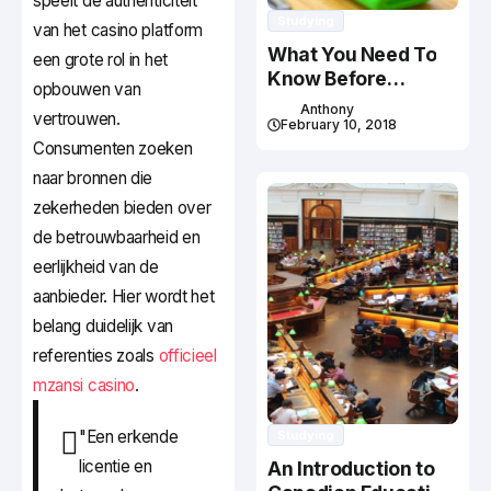
speelt de authenticiteit
Studying
van het casino platform
What You Need To
een grote rol in het
Know Before
opbouwen van
Studying In Canada
Anthony
vertrouwen.
February 10, 2018
Consumenten zoeken
naar bronnen die
zekerheden bieden over
de betrouwbaarheid en
eerlijkheid van de
aanbieder. Hier wordt het
belang duidelijk van
referenties zoals
officieel
mzansi casino
.
"Een erkende
Studying
licentie en
An Introduction to