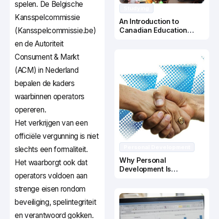
spelen. De Belgische
Studying
Kansspelcommissie
An Introduction to
(Kansspelcommissie.be)
Canadian Education
System
en de Autoriteit
Consument & Markt
(ACM) in Nederland
bepalen de kaders
waarbinnen operators
opereren.
Het verkrijgen van een
officiële vergunning is niet
Personal Development
slechts een formaliteit.
Why Personal
Het waarborgt ook dat
Development Is
operators voldoen aan
Important In Business
Success
strenge eisen rondom
beveiliging, spelintegriteit
en verantwoord gokken.