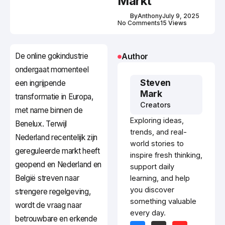
Markt
By
Anthony
July 9, 2025
No Comments
15 Views
De online gokindustrie
Author
ondergaat momenteel
Steven
een ingrijpende
Mark
transformatie in Europa,
Creators
met name binnen de
Exploring ideas,
Benelux. Terwijl
trends, and real-
Nederland recentelijk zijn
world stories to
gereguleerde markt heeft
inspire fresh thinking,
geopend en Nederland en
support daily
België streven naar
learning, and help
you discover
strengere regelgeving,
something valuable
wordt de vraag naar
every day.
betrouwbare en erkende