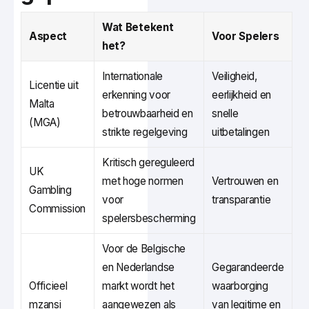
Wat Betekent
Aspect
Voor Spelers
het?
Internationale
Veiligheid,
Licentie uit
erkenning voor
eerlijkheid en
Malta
betrouwbaarheid en
snelle
(MGA)
strikte regelgeving
uitbetalingen
Kritisch gereguleerd
UK
met hoge normen
Vertrouwen en
Gambling
voor
transparantie
Commission
spelersbescherming
Voor de Belgische
en Nederlandse
Gegarandeerde
Officieel
markt wordt het
waarborging
mzansi
aangewezen als
van legitime en