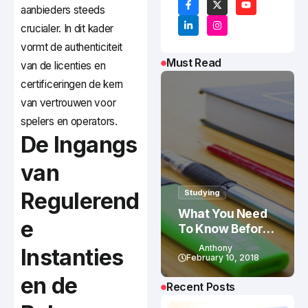
aanbieders steeds
crucialer. In dit kader
vormt de authenticiteit
Must Read
van de licenties en
certificeringen de kern
van vertrouwen voor
spelers en operators.
De Ingangs
van
Regulerend
Studying
What You Need
e
To Know Before
Studying In
Anthony
Instanties
Canada
February 10, 2018
en de
Recent Posts