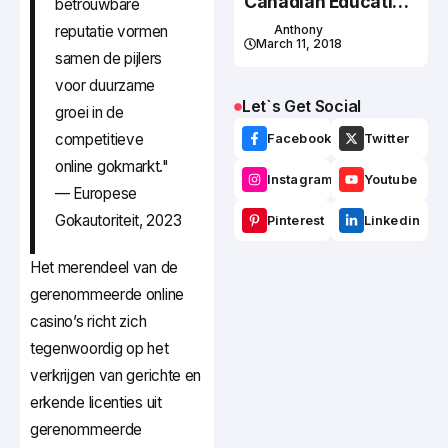
Canadian Education
betrouwbare
System
reputatie vormen
Anthony
March 11, 2018
samen de pijlers
voor duurzame
Let`s Get Social
groei in de
competitieve
Facebook
Twitter
online gokmarkt."
Instagram
Youtube
— Europese
Gokautoriteit, 2023
Pinterest
Linkedin
Het merendeel van de
gerenommeerde online
casino’s richt zich
tegenwoordig op het
verkrijgen van gerichte en
erkende licenties uit
gerenommeerde