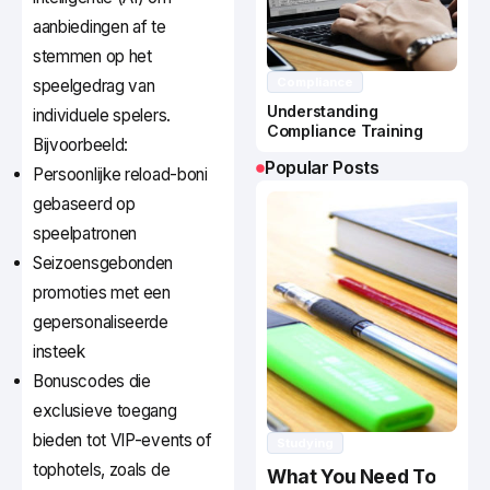
aanbiedingen af te
stemmen op het
Compliance
speelgedrag van
Understanding
individuele spelers.
Compliance Training
Bijvoorbeeld:
Popular Posts
Persoonlijke reload-boni
gebaseerd op
speelpatronen
Seizoensgebonden
promoties met een
gepersonaliseerde
insteek
Bonuscodes die
exclusieve toegang
bieden tot VIP-events of
Studying
tophotels, zoals de
What You Need To