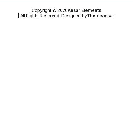
Copyright © 2026
Ansar Elements
| All Rights Reserved. Designed by
Themeansar
.