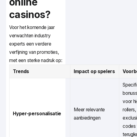
online
casinos?
Voor het komende jaar
verwachten industry
experts een verdere
verfijning van promoties,
met een sterke nadruk op:
Trends
Impact op spelers
Voorb
Specif
bonus
voor h
Meer relevante
rollers,
Hyper-personalisatie
aanbiedingen
exclus
codes 
terugk