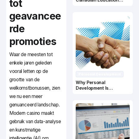
tot
System
geavancee
rde
promoties
Waar de meesten tot
enkele jaren geleden
vooral letten op de
Personal Development
grootte van de
Why Personal
welkomstbonussen, zien
Development Is
Important In Business
we nu een meer
Success
genuanceerd landschap.
Modern casino maakt
gebruik van data-analyse
en kunstmatige
intelligentie (AI) om