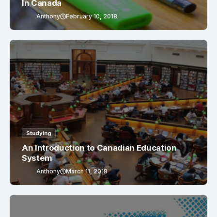
In Canada
Anthony
February 10, 2018
Studying
An Introduction to Canadian Education
System
Anthony
March 11, 2018