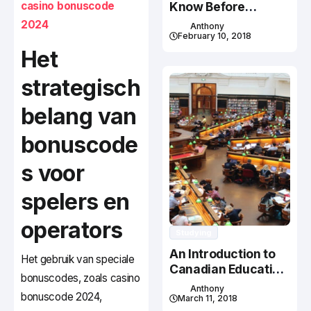
casino bonuscode
Know Before
Studying In Canada
2024
Anthony
February 10, 2018
Het
strategisch
belang van
bonuscode
s voor
spelers en
operators
Studying
An Introduction to
Het gebruik van speciale
Canadian Education
bonuscodes, zoals casino
System
Anthony
bonuscode 2024,
March 11, 2018