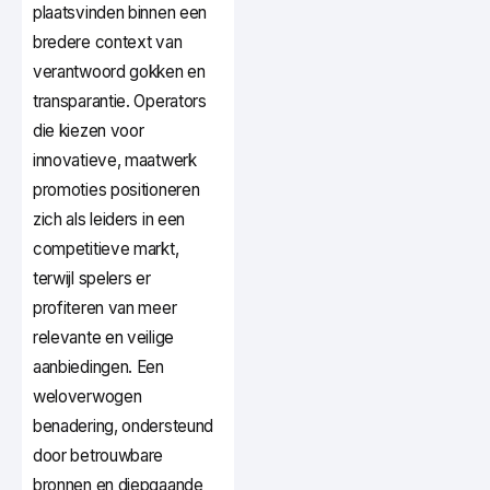
plaatsvinden binnen een
bredere context van
verantwoord gokken en
transparantie. Operators
die kiezen voor
innovatieve, maatwerk
promoties positioneren
zich als leiders in een
competitieve markt,
terwijl spelers er
profiteren van meer
relevante en veilige
aanbiedingen. Een
weloverwogen
benadering, ondersteund
door betrouwbare
bronnen en diepgaande