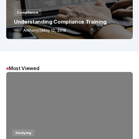
Compliance
Understanding Compliance Training
Anthony
May 12, 2018
Most Viewed
Studying