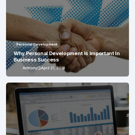
Personal Development
Why Personal Development Is Important In
Business Success
Anthony
April 21, 2018