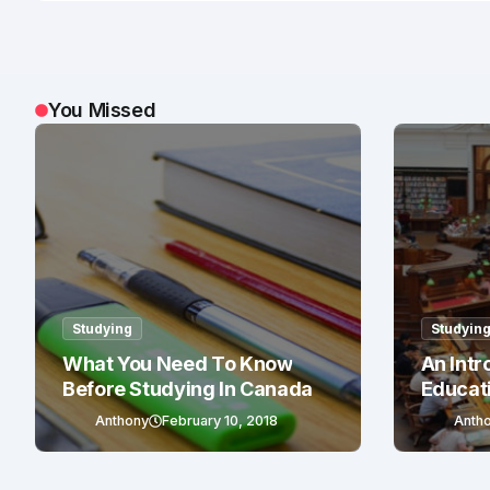
You Missed
Studying
Studyin
What You Need To Know
An Intr
Before Studying In Canada
Educat
Anthony
February 10, 2018
Anth