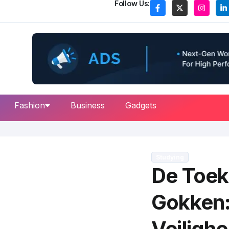
Follow Us:
Fashion
Business
Gadgets
Studying
De Toek
Gokken:
Veiligh