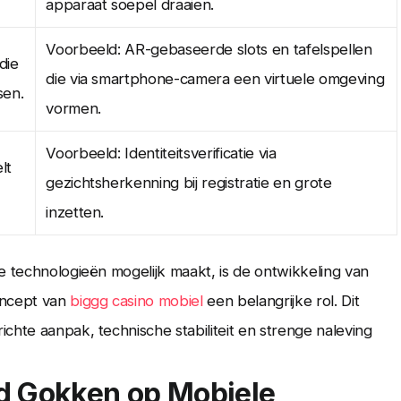
apparaat soepel draaien.
Voorbeeld: AR-gebaseerde slots en tafelspellen
die
die via smartphone-camera een virtuele omgeving
sen.
vormen.
Voorbeeld: Identiteitsverificatie via
lt
gezichtsherkenning bij registratie en grote
inzetten.
e technologieën mogelijk maakt, is de ontwikkeling van
oncept van
biggg casino mobiel
een belangrijke rol. Dit
chte aanpak, technische stabiliteit en strenge naleving
rd Gokken op Mobiele