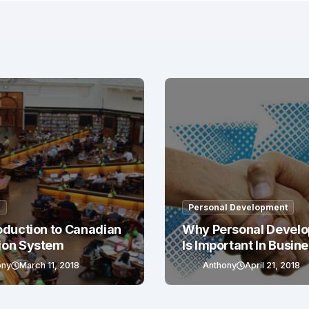
g
Personal Development
oduction to Canadian
Why Personal Devel
ion System
Is Important In Busin
Success
ony
March 11, 2018
Anthony
April 21, 2018