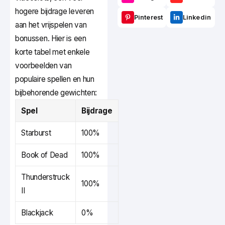
hogere bijdrage leveren
Pinterest
Linkedin
aan het vrijspelen van
bonussen. Hier is een
korte tabel met enkele
voorbeelden van
populaire spellen en hun
bijbehorende gewichten:
Spel
Bijdrage
Starburst
100%
Book of Dead
100%
Thunderstruck
100%
II
Blackjack
0%