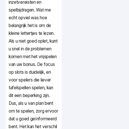
inzetvereisten en
spelbijdragen. Wat me
echt opviel was hoe
belangrijk het is om de
kleine lettertjes te lezen.
Als u niet goed oplet, kunt
u snel in de problemen
komen met het vrijspelen
van uw bonus. De focus
op slots is duidelijk, en
voor spelers die liever
tafelspellen spelen, kan
dit een beperking zijn.
Dus, als u van plan bent
om te spelen, zorg ervoor
dat u goed geïnformeerd
bent. Het kan het verschil