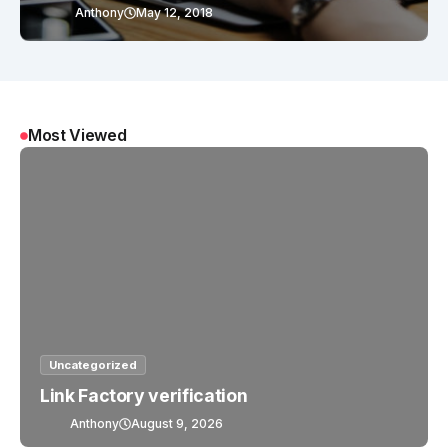
Anthony
May 12, 2018
Most Viewed
Uncategorized
Link Factory verification
Anthony
August 9, 2026