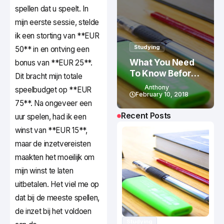
spellen dat u speelt. In
mijn eerste sessie, stelde
ik een storting van **EUR
Studying
50** in en ontving een
What You Need
bonus van **EUR 25**.
To Know Before
Dit bracht mijn totale
Studying In
Anthony
speelbudget op **EUR
Canada
February 10, 2018
75**. Na ongeveer een
Recent Posts
uur spelen, had ik een
winst van **EUR 15**,
maar de inzetvereisten
maakten het moeilijk om
mijn winst te laten
uitbetalen. Het viel me op
dat bij de meeste spellen,
de inzet bij het voldoen
Studying