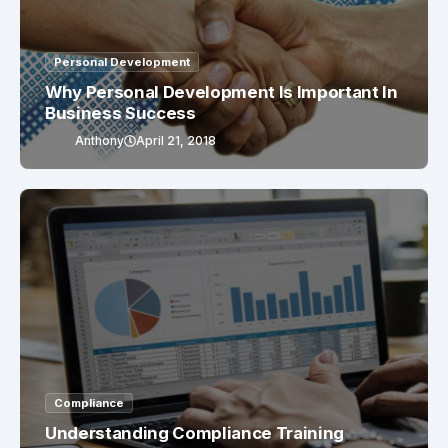
Personal Development
Why Personal Development Is Important In
Business Success
Anthony
April 21, 2018
Compliance
Understanding Compliance Training