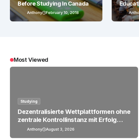
Before Studying In Canada
Educat
Anthony
February 10, 2018
Anth
Most Viewed
Studying
Dezentralisierte Wettplattformen ohne
zentrale Kontrollinstanz mit Erfolg
betreiben
Anthony
August 3, 2026