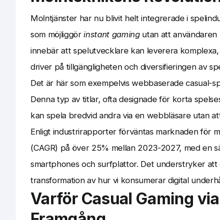
Molntjänster har nu blivit helt integrerade i spelind
som möjliggör
instant gaming
utan att användaren b
innebär att spelutvecklare kan leverera komplexa, gra
driver på tillgängligheten och diversifieringen av s
Det är här som exempelvis webbaserade casual-s
Denna typ av titlar, ofta designade för korta spels
kan spela bredvid andra via en webbläsare utan att
Enligt industrirapporter förväntas marknaden för mo
(CAGR) på över 25% mellan 2023-2027, med en särs
smartphones och surfplattor. Det understryker att
transformation av hur vi konsumerar digital underhå
Varför Casual Gaming via
Framgång