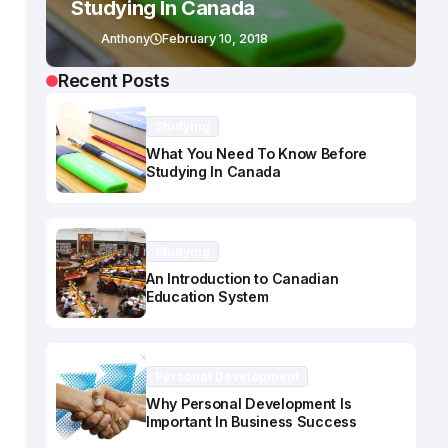
Studying In Canada
Anthony
February 10, 2018
Recent Posts
Studying
What You Need To Know Before
Studying In Canada
Studying
An Introduction to Canadian
Education System
Personal Development
Why Personal Development Is
Important In Business Success