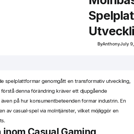
Spelpla
Utveckl
By
Anthony
July 9
 spelplattformar genomgått en transformativ utveckling,
Att förstå denna förändring kräver ett djupgående
an även på hur konsumentbeteenden formar industrin. En
en av casual-spel via molntjänster, vilket möjliggör en
ts.
n inom Casual Gaming