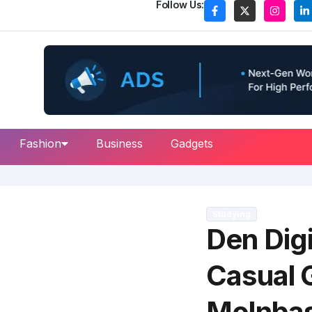
Follow Us:
Fashion
Business
Gadgets
Studying
Den Digi
Casual 
Molnba