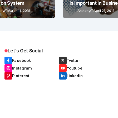
ion System
Is Important In Busin
Success
ony
March 11, 2018
Anthony
April 21, 2018
Let`s Get Social
Facebook
Twitter
Instagram
Youtube
Pinterest
Linkedin