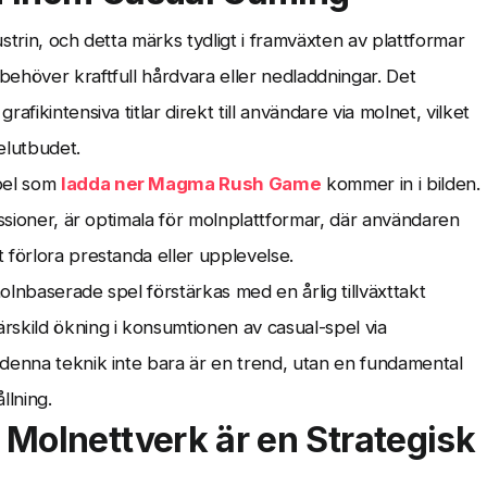
ustrin, och detta märks tydligt i framväxten av plattformar
ehöver kraftfull hårdvara eller nedladdningar. Det
fikintensiva titlar direkt till användare via molnet, vilket
pelutbudet.
pel som
ladda ner Magma Rush Game
kommer in i bilden.
essioner, är optimala för molnplattformar, där användaren
 förlora prestanda eller upplevelse.
lnbaserade spel förstärkas med en årlig tillväxttakt
kild ökning i konsumtionen av casual-spel via
 denna teknik inte bara är en trend, utan en fundamental
llning.
 Molnettverk är en Strategisk