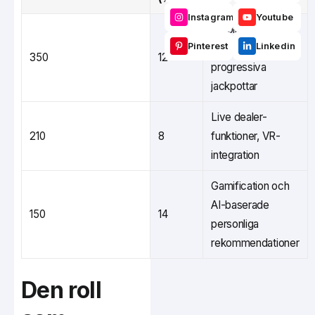
Instagram
Youtube
Mobiloptimerade
Pinterest
Linkedin
kasinospel,
350
12
progressiva
jackpottar
Live dealer-
210
8
funktioner, VR-
integration
Gamification och
AI-baserade
150
14
personliga
rekommendationer
Den roll