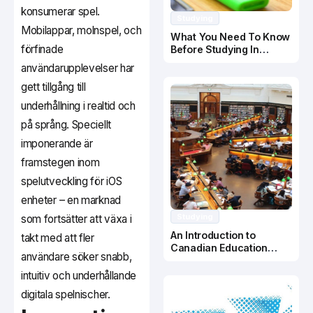
konsumerar spel.
Studying
Mobilappar, molnspel, och
What You Need To Know
förfinade
Before Studying In
Canada
användarupplevelser har
gett tillgång till
underhållning i realtid och
på språng. Speciellt
imponerande är
framstegen inom
spelutveckling för iOS
enheter – en marknad
Studying
som fortsätter att växa i
An Introduction to
takt med att fler
Canadian Education
användare söker snabb,
System
intuitiv och underhållande
digitala spelnischer.