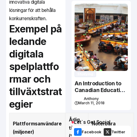
innovativa digitala
lösningar för att behålla
konkurrenskraften.
Exempel på
ledande
digitala
spelplattfo
Studying
rmar och
An Introduction to
tillväxtstrat
Canadian Education
System
Anthony
egier
March 11, 2018
Årlig
Let`s Get Social
Plattformsanvändare
Noterbara
tillväxt
(miljoner)
Funktioner
Facebook
Twitter
(%)