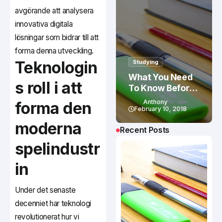
avgörande att analysera
innovativa digitala
lösningar som bidrar till att
forma denna utveckling.
Teknologin
Studying
What You Need
s roll i att
To Know Before
Studying In
Anthony
forma den
Canada
February 10, 2018
moderna
Recent Posts
spelindustr
in
Under det senaste
decenniet har teknologi
revolutionerat hur vi