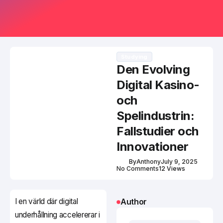
Studying
Den Evolving
Digital Kasino-
och
Spelindustrin:
Fallstudier och
Innovationer
By
Anthony
July 9, 2025
No Comments
12 Views
I en värld där digital
Author
underhållning accelererar i