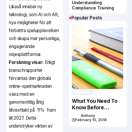
Understanding
Likaså innebär ny
Compliance Training
teknologi, som AI och AR,
Popular Posts
nya möjligheter för att
förbättra spelupplevelsen
och skapa mer personliga,
engagerande
nöjesplattformar.
Forskning visar:
Enligt
branschrapporter
förväntas den globala
online-spelmarknaden
Studying
växa med en
What You Need To
genomsnittlig årlig
Know Before
tillväxttakt på
11%
fram
Studying In Canada
Anthony
till 2027. Detta
February 10, 2018
understryker vikten av