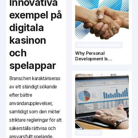
Innovativa
exempel på
digitala
kasinon
Personal Development
och
Why Personal
Development Is
spelappar
Important In Business
Success
Branschen karaktäriseras
av ett ständigt sökande
efter bättre
användarupplevelser,
samtidigt som den möter
striktare regleringar för att
säkerställa rättvisa och
Compliance
ansvarsfullt spelande.