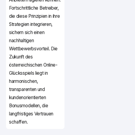
Fortschrittliche Betreiber,
die diese Prinzipien in ihre
Strategien integrieren,
sichern sich einen
nachhaltigen
Wettbewerbsvorteil. Die
Zukunft des
österreichischen Online-
Glücksspiels liegt in
harmonischen,
transparenten und
kundenorientierten
Bonusmodellen, die
langfristiges Vertrauen
schaffen.