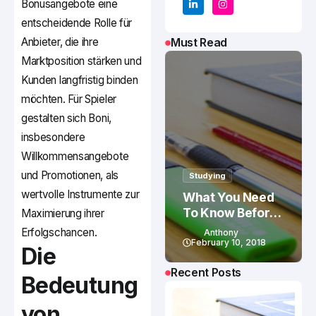
Bonusangebote eine
entscheidende Rolle für
Anbieter, die ihre
Must Read
Marktposition stärken und
Kunden langfristig binden
möchten. Für Spieler
gestalten sich Boni,
insbesondere
Willkommensangebote
und Promotionen, als
Studying
wertvolle Instrumente zur
What You Need
To Know Before
Maximierung ihrer
Studying In
Erfolgschancen.
Anthony
Canada
February 10, 2018
Die
Recent Posts
Bedeutung
von