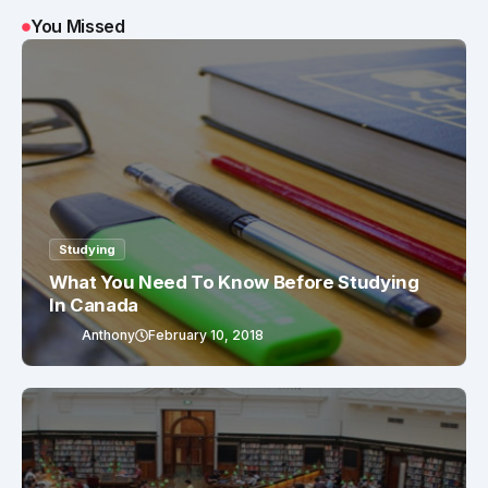
You Missed
Studying
What You Need To Know Before Studying
In Canada
Anthony
February 10, 2018