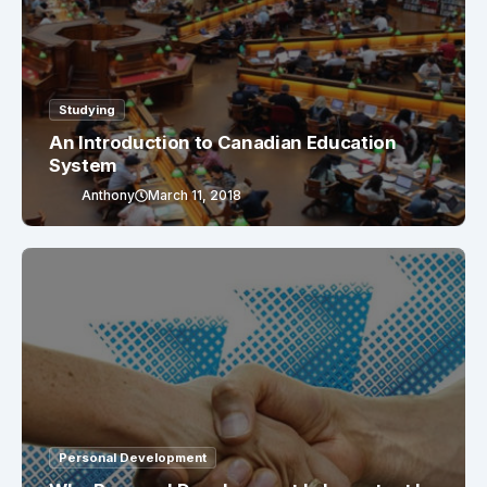
Studying
An Introduction to Canadian Education
System
Anthony
March 11, 2018
Personal Development