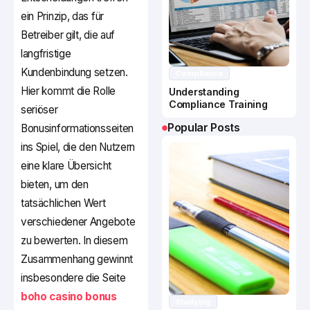
ein Prinzip, das für
Betreiber gilt, die auf
langfristige
Kundenbindung setzen.
Compliance
Hier kommt die Rolle
Understanding
Compliance Training
seriöser
Popular Posts
Bonusinformationsseiten
ins Spiel, die den Nutzern
eine klare Übersicht
bieten, um den
tatsächlichen Wert
verschiedener Angebote
zu bewerten. In diesem
Zusammenhang gewinnt
insbesondere die Seite
boho casino bonus
Studying