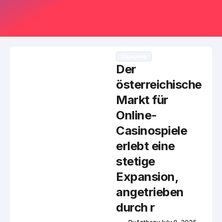
Studying
Der
österreichische
Markt für
Online-
Casinospiele
erlebt eine
stetige
Expansion,
angetrieben
durch r