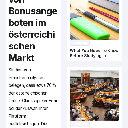
Bonusange
boten im
österreichi
schen
Studying
What You Need To Know
Markt
Before Studying In
Canada
Studien von
Branchenanalysten
belegen, dass etwa 70 %
der österreichischen
Online-Glücksspieler Boni
bei der Auswahl ihrer
Plattform
berücksichtigen. Die
Studying