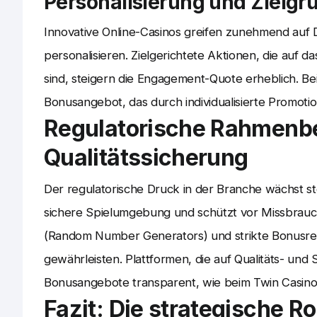
Personalisierung und Zielgr
Innovative Online-Casinos greifen zunehmend auf
personalisieren. Zielgerichtete Aktionen, die auf
sind, steigern die Engagement-Quote erheblich. Bei
Bonusangebot, das durch individualisierte Promotio
Regulatorische Rahmenb
Qualitätssicherung
Der regulatorische Druck in der Branche wächst ste
sichere Spielumgebung und schützt vor Missbrauch
(Random Number Generators) und strikte Bonusregel
gewährleisten. Plattformen, die auf Qualitäts- und 
Bonusangebote transparent, wie beim Twin Casino
Fazit: Die strategische R