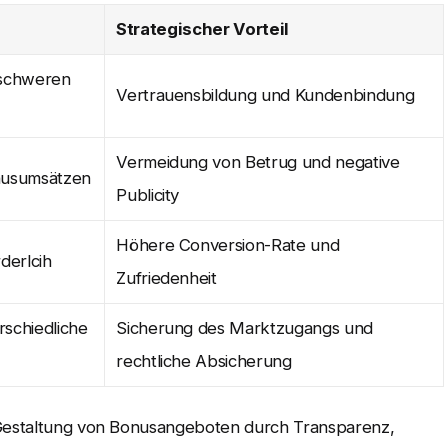
Strategischer Vorteil
schweren
Vertrauensbildung und Kundenbindung
Vermeidung von Betrug und negative
onusumsätzen
Publicity
Höhere Conversion-Rate und
derlcih
Zufriedenheit
rschiedliche
Sicherung des Marktzugangs und
rechtliche Absicherung
e Gestaltung von Bonusangeboten durch Transparenz,