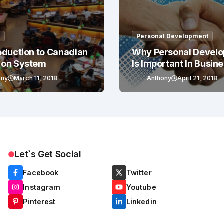
g
Personal Development
oduction to Canadian
Why Personal Devel
ion System
Is Important In Busin
Success
ony
March 11, 2018
Anthony
April 21, 2018
Let`s Get Social
Facebook
Twitter
Instagram
Youtube
Pinterest
Linkedin