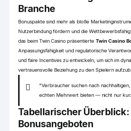
Branche
Bonuspakte sind mehr als bloße Marketinginstrumen
Nutzerbindung fördern und die Wettbewerbsfähigk
das beim Twin Casino präsentierte
Twin Casino 
Anpassungsfähigkeit und regulatorische Verantwort
und faire Incentives zu entwickeln, um sich im dy
vertrauensvolle Beziehung zu den Spielern aufzub
"Verbraucher suchen nach nachhaltigen,
echten Mehrwert bieten — nicht nur kurzf
Tabellarischer Überblick:
Bonusangeboten