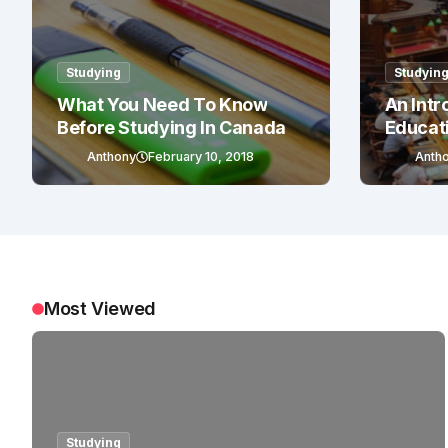
Studying
Studyin
What You Need To Know
An Intr
Before Studying In Canada
Educat
Anthony
February 10, 2018
Anth
Most Viewed
Studying