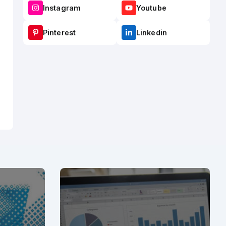
Instagram
Youtube
Pinterest
Linkedin