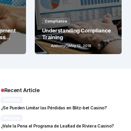
Compliance
opment
Understanding Compliance
ess
Training
Anthony
May 12, 2018
Recent Article
Studying
¿Se Pueden Limitar las Pérdidas en Blitz-bet Casino?
Studying
¿Vale la Pena el Programa de Lealtad de Riviera Casino?