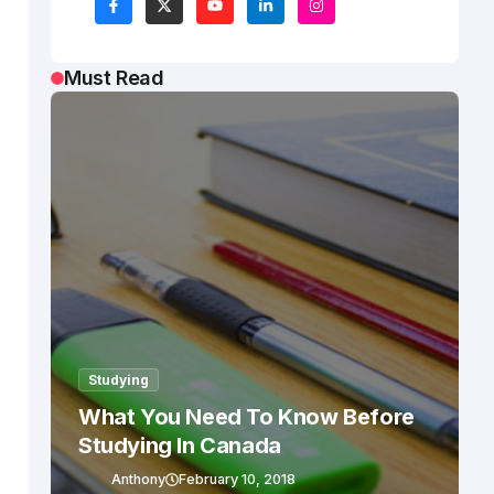
Must Read
Studying
What You Need To Know Before
Studying In Canada
Anthony
February 10, 2018