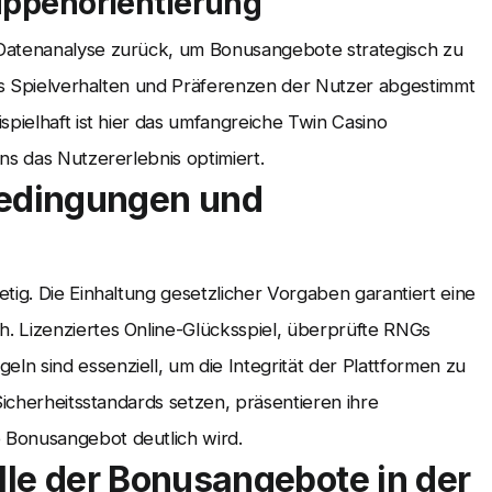
uppenorientierung
 Datenanalyse zurück, um Bonusangebote strategisch zu
 das Spielverhalten und Präferenzen der Nutzer abgestimmt
spielhaft ist hier das umfangreiche Twin Casino
ns das Nutzererlebnis optimiert.
edingungen und
tig. Die Einhaltung gesetzlicher Vorgaben garantiert eine
. Lizenziertes Online-Glücksspiel, überprüfte RNGs
n sind essenziell, um die Integrität der Plattformen zu
Sicherheitsstandards setzen, präsentieren ihre
 Bonusangebot deutlich wird.
olle der Bonusangebote in der