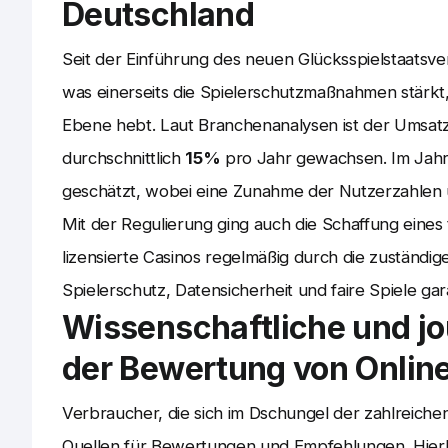
Deutschland
Seit der Einführung des neuen Glücksspielstaatsver
was einerseits die Spielerschutzmaßnahmen stärkt
Ebene hebt. Laut Branchenanalysen ist der Umsat
durchschnittlich
15%
pro Jahr gewachsen. Im Jah
geschätzt, wobei eine Zunahme der Nutzerzahlen
Mit der Regulierung ging auch die Schaffung eine
lizensierte Casinos regelmäßig durch die zuständi
Spielerschutz, Datensicherheit und faire Spiele gara
Wissenschaftliche und jo
der Bewertung von Onlin
Verbraucher, die sich im Dschungel der zahlreiche
Quellen für Bewertungen und Empfehlungen. Hierbei