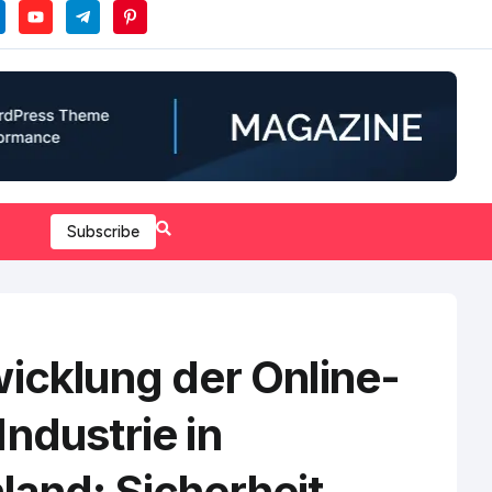
Subscribe
wicklung der Online-
ndustrie in
land: Sicherheit,