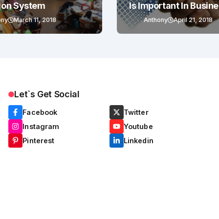
ion System
Is Important In Busin
Success
ony
March 11, 2018
Anthony
April 21, 2018
Let`s Get Social
Facebook
Twitter
Instagram
Youtube
Pinterest
Linkedin