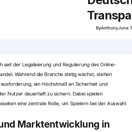
Transpa
By
Anthony
June 1
h seit der Legalisierung und Regulierung des Online-
andel. Während die Branche stetig wächst, stehen
rausforderung, ein Höchstmaß an Sicherheit und
er Nutzer dauerhaft zu sichern. Dabei spielen
sseiten eine zentrale Rolle, um Spielern bei der Auswahl
und Marktentwicklung in