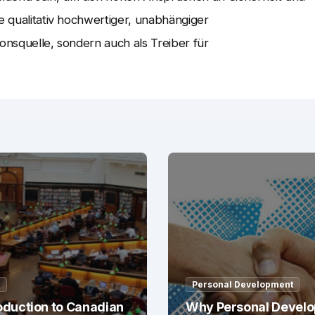
le qualitativ hochwertiger, unabhängiger
ionsquelle, sondern auch als Treiber für
g
Personal Development
oduction to Canadian
Why Personal Devel