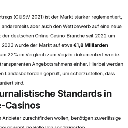
trags (GlüStV 2021) ist der Markt stärker reglementiert,
, andererseits aber auch den Wettbewerb auf eine neue
z der deutschen Online-Casino-Branche seit 2022 um
r 2023 wurde der Markt auf etwa
€1,8 Milliarden
 um 22% im Vergleich zum Vorjahr dokumentiert wurde.
s transparenten Angebotsrahmens einher. Hierbei werden
gen Landesbehörden geprüft, um sicherzustellen, dass
ntiert sind.
urnalistische Standards in
e-Casinos
n Anbieter zurechtfinden wollen, benötigen zuverlässige
 gewinnt die Rolle von spezialisierten