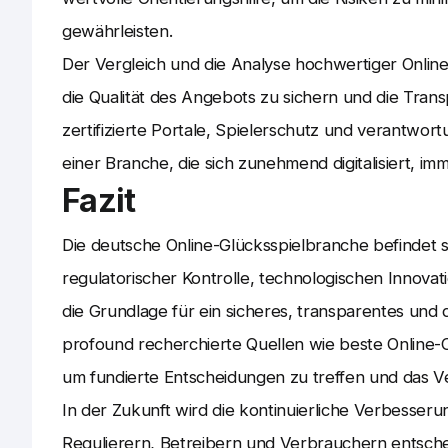
gewährleisten.
Der Vergleich und die Analyse hochwertiger Online
die Qualität des Angebots zu sichern und die Tran
zertifizierte Portale, Spielerschutz und verantwor
einer Branche, die sich zunehmend digitalisiert, imm
Fazit
Die deutsche Online-Glücksspielbranche befindet 
regulatorischer Kontrolle, technologischen Innova
die Grundlage für ein sicheres, transparentes und q
profound recherchierte Quellen wie beste Online-
um fundierte Entscheidungen zu treffen und das Ve
In der Zukunft wird die kontinuierliche Verbesse
Regulierern, Betreibern und Verbrauchern entsch