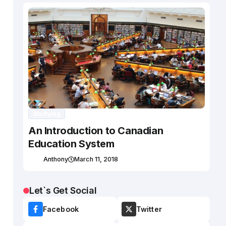
Studying
An Introduction to Canadian
Education System
Anthony
March 11, 2018
Let`s Get Social
Facebook
Twitter