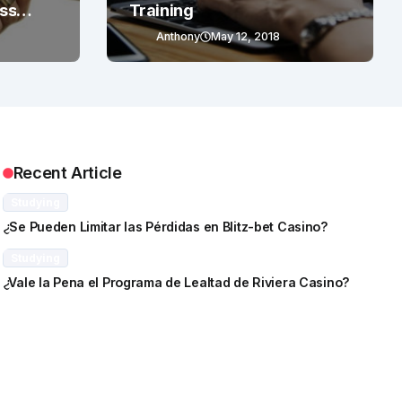
ess
Training
Anthony
May 12, 2018
Recent Article
Studying
¿Se Pueden Limitar las Pérdidas en Blitz-bet Casino?
Studying
¿Vale la Pena el Programa de Lealtad de Riviera Casino?