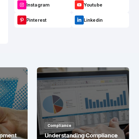
Instagram
Youtube
Pinterest
Linkedin
Compliance
opment
Understanding Compliance