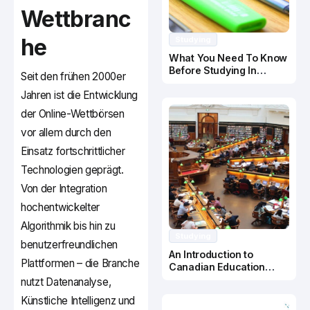
Wettbranc
he
Studying
What You Need To Know
Before Studying In
Seit den frühen 2000er
Canada
Jahren ist die Entwicklung
der Online-Wettbörsen
vor allem durch den
Einsatz fortschrittlicher
Technologien geprägt.
Von der Integration
hochentwickelter
Algorithmik bis hin zu
Studying
benutzerfreundlichen
An Introduction to
Plattformen – die Branche
Canadian Education
System
nutzt Datenanalyse,
Künstliche Intelligenz und