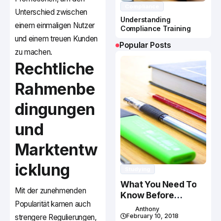
Compliance
Unterschied zwischen
Understanding
einem einmaligen Nutzer
Compliance Training
und einem treuen Kunden
Popular Posts
zu machen.
Rechtliche
Rahmenbe
dingungen
und
Marktentw
icklung
Studying
What You Need To
Mit der zunehmenden
Know Before
Popularität kamen auch
Studying In Canada
Anthony
February 10, 2018
strengere Regulierungen,