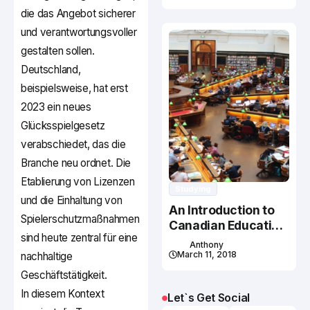
die das Angebot sicherer
und verantwortungsvoller
gestalten sollen.
Deutschland,
beispielsweise, hat erst
2023 ein neues
Glücksspielgesetz
verabschiedet, das die
Branche neu ordnet. Die
Etablierung von Lizenzen
Studying
und die Einhaltung von
An Introduction to
Spielerschutzmaßnahmen
Canadian Education
sind heute zentral für eine
System
Anthony
March 11, 2018
nachhaltige
Geschäftstätigkeit.
In diesem Kontext
Let`s Get Social