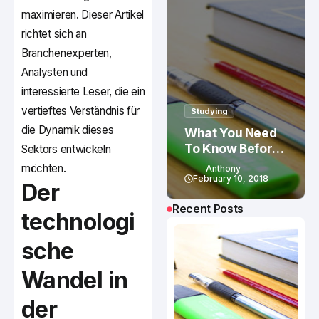
maximieren. Dieser Artikel
richtet sich an
Branchenexperten,
Analysten und
interessierte Leser, die ein
vertieftes Verständnis für
Studying
die Dynamik dieses
What You Need
To Know Before
Sektors entwickeln
Studying In
möchten.
Anthony
Canada
February 10, 2018
Der
Recent Posts
technologi
sche
Wandel in
der