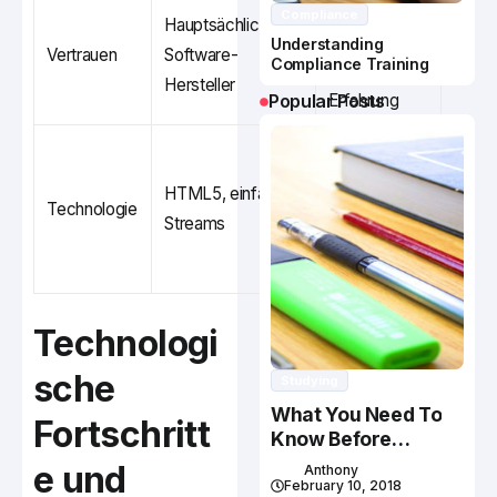
Nah an der
Compliance
Hauptsächlich auf
physischen
Understanding
Vertrauen
Software-
Compliance Training
Casino-
Hersteller
Popular Posts
Erfahrung
HD-Video-
Streaming,
HTML5, einfache
Technologie
integrierte
Streams
Chat-
Systeme
Technologi
sche
Studying
What You Need To
Fortschritt
Know Before
Studying In Canada
e und
Anthony
February 10, 2018