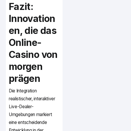
Fazit:
Innovation
en, die das
Online-
Casino von
morgen
prägen
Die Integration
realistischer, interaktiver
Live-Dealer-
Umgebungen markiert
eine entscheidende
Entwicklung in der