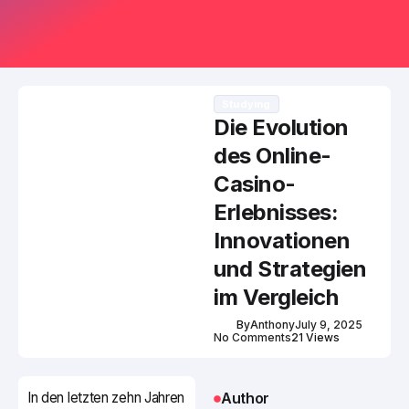
Studying
Die Evolution
des Online-
Casino-
Erlebnisses:
Innovationen
und Strategien
im Vergleich
By
Anthony
July 9, 2025
No Comments
21 Views
In den letzten zehn Jahren
Author