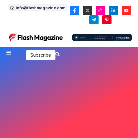
info@flashmagazine.com
Subscribe