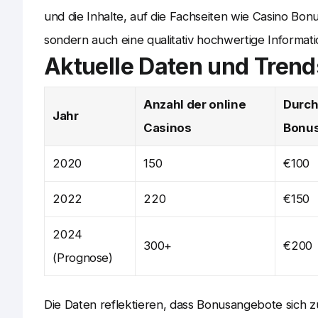
und die Inhalte, auf die Fachseiten wie Casino Bo
sondern auch eine qualitativ hochwertige Informati
Aktuelle Daten und Tren
Anzahl der online
Durch
Jahr
Casinos
Bonu
2020
150
€100
2022
220
€150
2024
300+
€200
(Prognose)
Die Daten reflektieren, dass Bonusangebote sich z