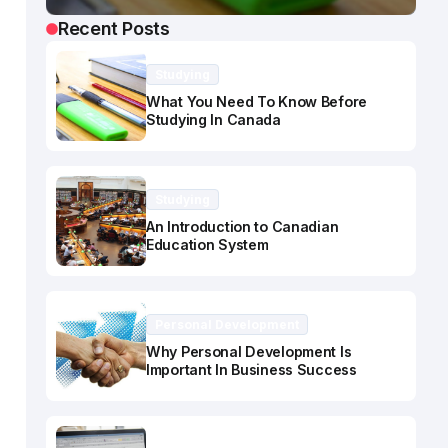
Recent Posts
Studying
What You Need To Know Before
Studying In Canada
Studying
An Introduction to Canadian
Education System
Personal Development
Why Personal Development Is
Important In Business Success