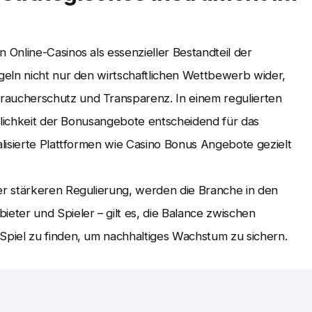
Online-Casinos als essenzieller Bestandteil der
geln nicht nur den wirtschaftlichen Wettbewerb wider,
aucherschutz und Transparenz. In einem regulierten
sslichkeit der Bonusangebote entscheidend für das
lisierte Plattformen wie Casino Bonus Angebote gezielt
r stärkeren Regulierung, werden die Branche in den
ter und Spieler – gilt es, die Balance zwischen
piel zu finden, um nachhaltiges Wachstum zu sichern.