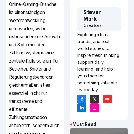
Online-Gaming-Branche
Steven
ist einer ständigen
Mark
Weiterentwicklung
Creators
unterworfen, wobei
Exploring ideas,
insbesondere die Auswahl
trends, and real-
und Sicherheit der
world stories to
Zahlungssysteme eine
inspire fresh thinking,
zentrale Rolle spielen. Für
support daily
Betreiber, Spieler und
learning, and help
you discover
Regulierungsbehörden
something valuable
gleichermaßen ist es
every day.
essenziell, nicht nur
transparente und
effiziente
Zahlungsmethoden
Must Read
anzubieten, sondern auch
die derzeitigen und