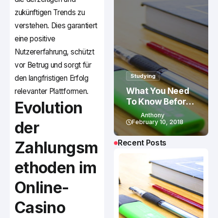
zukünftigen Trends zu
verstehen. Dies garantiert
eine positive
Nutzererfahrung, schützt
vor Betrug und sorgt für
Studying
den langfristigen Erfolg
What You Need
relevanter Plattformen.
To Know Before
Evolution
Studying In
Anthony
Canada
der
February 10, 2018
Recent Posts
Zahlungsm
ethoden im
Online-
Casino