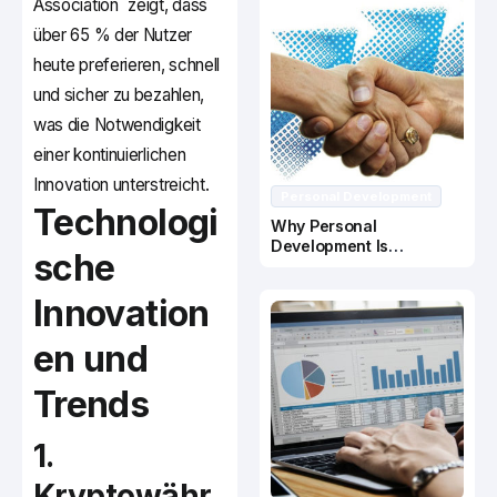
Association
zeigt, dass
über 65 % der Nutzer
heute preferieren, schnell
und sicher zu bezahlen,
was die Notwendigkeit
einer kontinuierlichen
Innovation unterstreicht.
Personal Development
Technologi
Why Personal
Development Is
sche
Important In Business
Success
Innovation
en und
Trends
1.
Kryptowähr