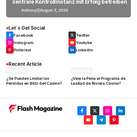
zentrale Kontrollinstanz mit Erfolg betreiben
Anthony
August 3, 2026
Let`s Get Social
Facebook
Twitter
Instagram
Youtube
Pinterest
Linkedin
Recent Article
Studying
Studying
¿Se Pueden Limitar las
¿Vale la Pena el Programa de
Pérdidas en Blitz-bet Casino?
Lealtad de Riviera Casino?