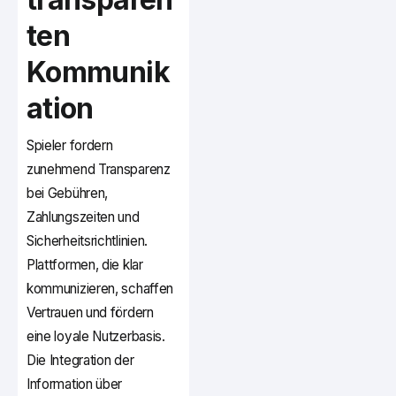
ten
Kommunik
ation
Spieler fordern
zunehmend Transparenz
bei Gebühren,
Zahlungszeiten und
Sicherheitsrichtlinien.
Plattformen, die klar
kommunizieren, schaffen
Vertrauen und fördern
eine loyale Nutzerbasis.
Die Integration der
Information über