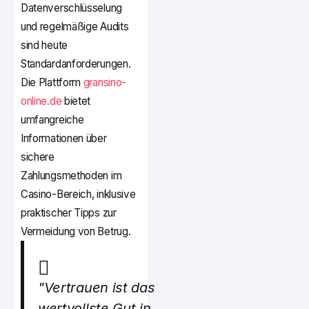
Datenverschlüsselung
und regelmäßige Audits
sind heute
Standardanforderungen.
Die Plattform
gransino-
online.de
bietet
umfangreiche
Informationen über
sichere
Zahlungsmethoden im
Casino-Bereich, inklusive
praktischer Tipps zur
Vermeidung von Betrug.
"Vertrauen ist das
wertvollste Gut in