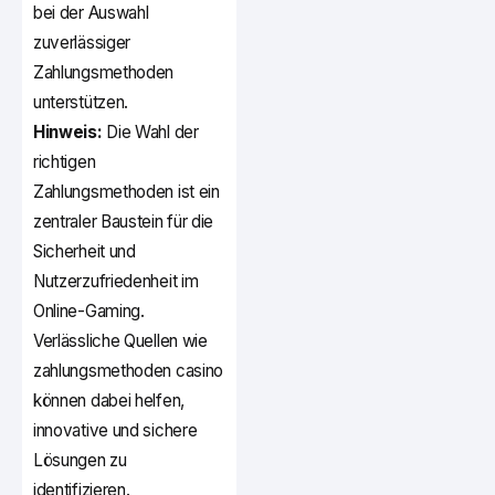
bei der Auswahl
zuverlässiger
Zahlungsmethoden
unterstützen.
Hinweis:
Die Wahl der
richtigen
Zahlungsmethoden ist ein
zentraler Baustein für die
Sicherheit und
Nutzerzufriedenheit im
Online-Gaming.
Verlässliche Quellen wie
zahlungsmethoden casino
können dabei helfen,
innovative und sichere
Lösungen zu
identifizieren.