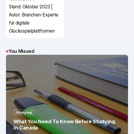
Stand: Oktober 2023 |
Autor: Branchen-Experte
für digitale
Glücksspielplattformen
You Missed
Studying
What You Need To Know Before Studying
In Canada