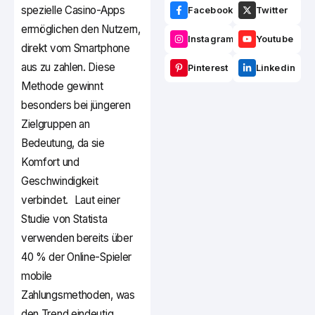
spezielle Casino-Apps
Facebook
Twitter
ermöglichen den Nutzern,
Instagram
Youtube
direkt vom Smartphone
aus zu zahlen. Diese
Pinterest
Linkedin
Methode gewinnt
besonders bei jüngeren
Zielgruppen an
Bedeutung, da sie
Komfort und
Geschwindigkeit
verbindet.
Laut einer
Studie von Statista
verwenden bereits über
40 % der Online-Spieler
mobile
Zahlungsmethoden, was
den Trend eindeutig