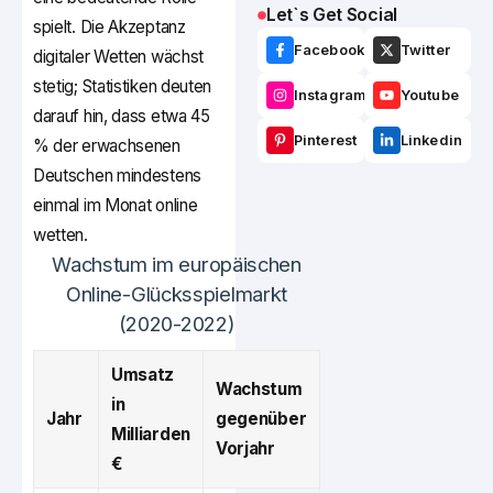
Let`s Get Social
spielt. Die Akzeptanz
Facebook
Twitter
digitaler Wetten wächst
stetig; Statistiken deuten
Instagram
Youtube
darauf hin, dass etwa 45
Pinterest
Linkedin
% der erwachsenen
Deutschen mindestens
einmal im Monat online
wetten.
Wachstum im europäischen
Online-Glücksspielmarkt
(2020-2022)
Umsatz
Wachstum
in
Jahr
gegenüber
Milliarden
Vorjahr
€