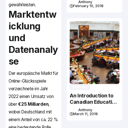
Studying In Canada
Anthony
gewährleisten.
February 10, 2018
Marktentw
icklung
und
Datenanaly
se
Der europäische Markt für
Online-Glücksspiele
Studying
verzeichnete im Jahr
An Introduction to
2022 einen Umsatz von
Canadian Education
über
€25 Milliarden
,
System
Anthony
wobei Deutschland mit
March 11, 2018
einem Anteil von ca. 22 %
eine bedeutende Rolle