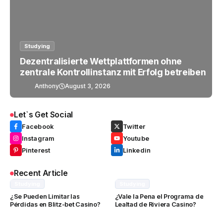
Studying
Dezentralisierte Wettplattformen ohne
zentrale Kontrollinstanz mit Erfolg betreiben
Anthony
August 3, 2026
Let`s Get Social
Facebook
Twitter
Instagram
Youtube
Pinterest
Linkedin
Recent Article
Studying
Studying
¿Se Pueden Limitar las
¿Vale la Pena el Programa de
Pérdidas en Blitz-bet Casino?
Lealtad de Riviera Casino?