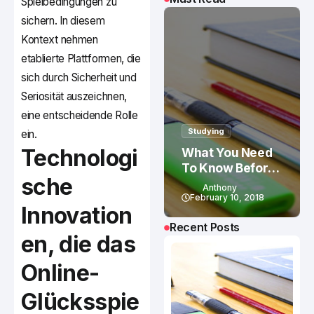
Spielbedingungen zu
sichern. In diesem
Kontext nehmen
etablierte Plattformen, die
sich durch Sicherheit und
Seriosität auszeichnen,
eine entscheidende Rolle
Studying
ein.
Technologi
What You Need
To Know Before
sche
Studying In
Anthony
Canada
February 10, 2018
Innovation
Recent Posts
en, die das
Online-
Glücksspie