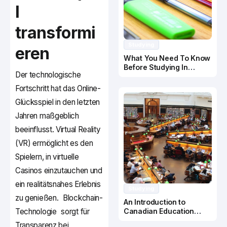
l
transformi
Studying
eren
What You Need To Know
Before Studying In
Der technologische
Canada
Fortschritt hat das Online-
Glücksspiel in den letzten
Jahren maßgeblich
beeinflusst. Virtual Reality
(VR) ermöglicht es den
Spielern, in virtuelle
Casinos einzutauchen und
ein realitätsnahes Erlebnis
Studying
zu genießen.
Blockchain-
An Introduction to
Technologie
sorgt für
Canadian Education
System
Transparenz bei