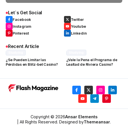
Let`s Get Social
Facebook
Twitter
Instagram
Youtube
Pinterest
Linkedin
Recent Article
Studying
Studying
¿Se Pueden Limitar las
¿Vale la Pena el Programa de
Pérdidas en Blitz-bet Casino?
Lealtad de Riviera Casino?
Copyright © 2026
Ansar Elements
| All Rights Reserved. Designed by
Themeansar
.