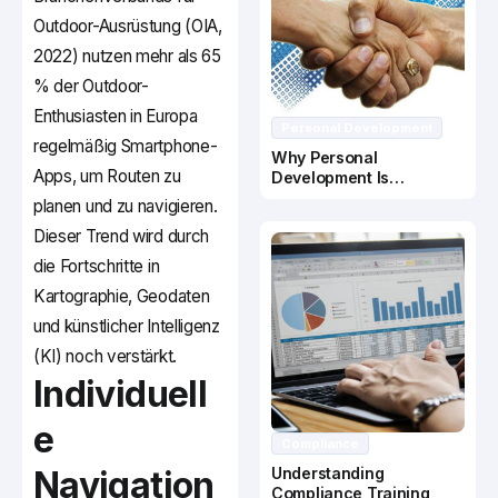
Outdoor-Ausrüstung (OIA,
2022) nutzen mehr als 65
% der Outdoor-
Enthusiasten in Europa
Personal Development
regelmäßig Smartphone-
Why Personal
Apps, um Routen zu
Development Is
Important In Business
planen und zu navigieren.
Success
Dieser Trend wird durch
die Fortschritte in
Kartographie, Geodaten
und künstlicher Intelligenz
(KI) noch verstärkt.
Individuell
e
Compliance
Navigation
Understanding
Compliance Training