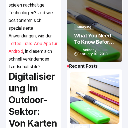
spielen nachhaltige
Technologien? Und wie
positionieren sich
Studying
spezialisierte
What You Need
Anwendungen, wie der
To Know Before
Toffee Trails Web App für
Studying In
Anthony
Android
, in diesem sich
Canada
February 10, 2018
schnell verändernden
Recent Posts
Landschaftsbild?
Digitalisier
ung im
Outdoor-
Sektor:
Von Karten
Studying