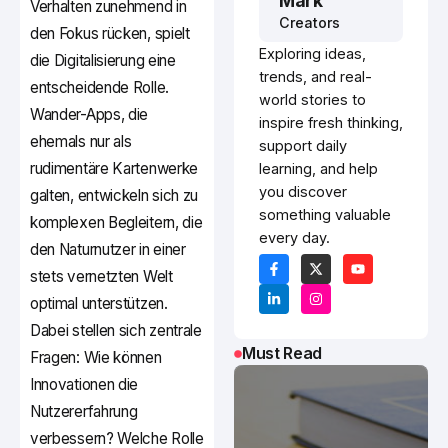
Mark
Verhalten zunehmend in
Creators
den Fokus rücken, spielt
Exploring ideas,
die Digitalisierung eine
trends, and real-
entscheidende Rolle.
world stories to
Wander-Apps, die
inspire fresh thinking,
ehemals nur als
support daily
rudimentäre Kartenwerke
learning, and help
you discover
galten, entwickeln sich zu
something valuable
komplexen Begleitern, die
every day.
den Naturnutzer in einer
stets vernetzten Welt
optimal unterstützen.
Dabei stellen sich zentrale
Must Read
Fragen: Wie können
Innovationen die
Nutzererfahrung
verbessern? Welche Rolle