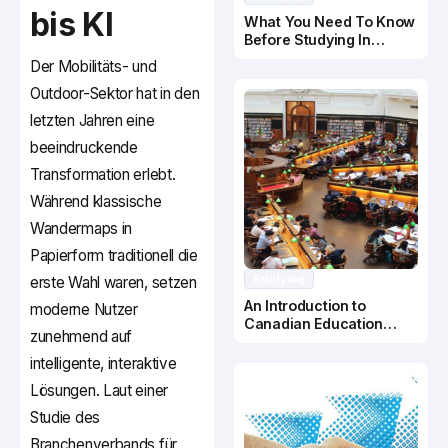
bis KI
What You Need To Know
Before Studying In
Canada
Der Mobilitäts- und
Outdoor-Sektor hat in den
letzten Jahren eine
beeindruckende
Transformation erlebt.
Während klassische
Wandermaps in
Papierform traditionell die
Studying
erste Wahl waren, setzen
An Introduction to
moderne Nutzer
Canadian Education
zunehmend auf
System
intelligente, interaktive
Lösungen. Laut einer
Studie des
Branchenverbands für