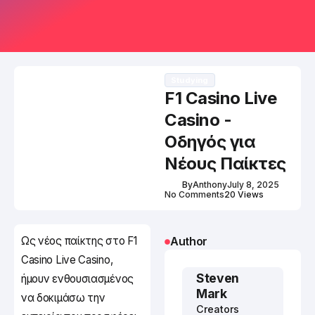
Studying
F1 Casino Live
Casino -
Οδηγός για
Νέους Παίκτες
By
Anthony
July 8, 2025
No Comments
20 Views
Ως νέος παίκτης στο F1
Author
Casino Live Casino,
Steven
ήμουν ενθουσιασμένος
Mark
να δοκιμάσω την
Creators