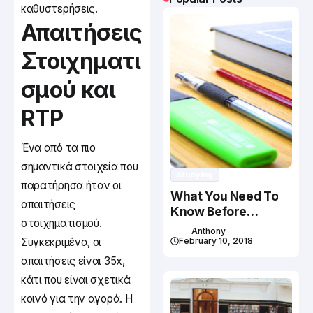
καθυστερήσεις.
Απαιτήσεις
Στοιχηματι
σμού και
RTP
Ένα από τα πιο
σημαντικά στοιχεία που
Studying
παρατήρησα ήταν οι
What You Need To
απαιτήσεις
Know Before
στοιχηματισμού.
Studying In Canada
Anthony
Συγκεκριμένα, οι
February 10, 2018
απαιτήσεις είναι 35x,
κάτι που είναι σχετικά
κοινό για την αγορά. Η