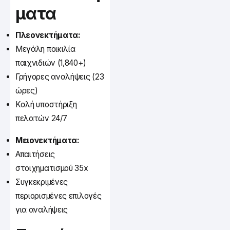
ματα
Πλεονεκτήματα:
Μεγάλη ποικιλία
παιχνιδιών (1,840+)
Γρήγορες αναλήψεις (23
ώρες)
Καλή υποστήριξη
πελατών 24/7
Μειονεκτήματα:
Απαιτήσεις
στοιχηματισμού 35x
Συγκεκριμένες
περιορισμένες επιλογές
για αναλήψεις