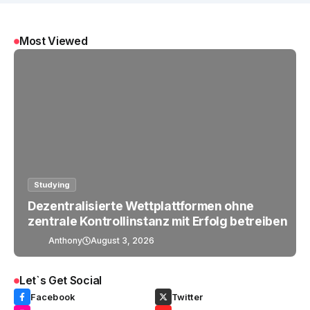
Most Viewed
Studying
Dezentralisierte Wettplattformen ohne
zentrale Kontrollinstanz mit Erfolg betreiben
Anthony
August 3, 2026
Let`s Get Social
Facebook
Twitter