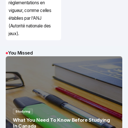
règlementations en
vigueur, comme celles
établies par l'ANJ
(Autorité nationale des
jeux).
You Missed
Studying
What You Need To Know Before Studying
In Canada