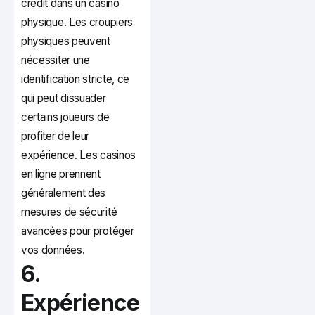
crédit dans un casino
physique. Les croupiers
physiques peuvent
nécessiter une
identification stricte, ce
qui peut dissuader
certains joueurs de
profiter de leur
expérience. Les casinos
en ligne prennent
généralement des
mesures de sécurité
avancées pour protéger
vos données.
6.
Expérience