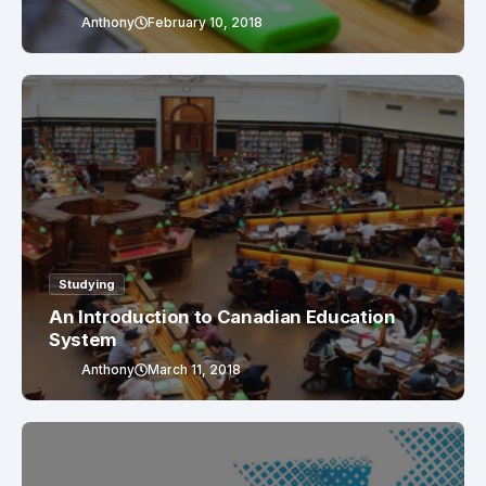
Anthony
February 10, 2018
Studying
An Introduction to Canadian Education
System
Anthony
March 11, 2018