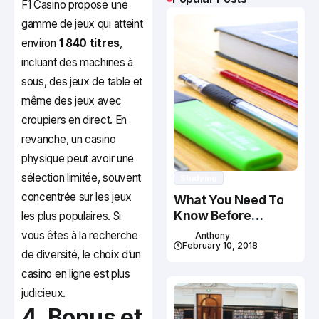
F1 Casino propose une
gamme de jeux qui atteint
environ
1 840 titres
,
incluant des machines à
sous, des jeux de table et
même des jeux avec
croupiers en direct. En
revanche, un casino
physique peut avoir une
sélection limitée, souvent
Studying
concentrée sur les jeux
What You Need To
Know Before
les plus populaires. Si
Studying In Canada
vous êtes à la recherche
Anthony
February 10, 2018
de diversité, le choix d’un
casino en ligne est plus
judicieux.
4. Bonus et