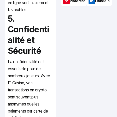
Pinterest
Linkedin
en ligne sont clairement
favorables.
5.
Confidenti
alité et
Sécurité
La confidentialité est
essentielle pour de
nombreux joueurs. Avec
F1 Casino, vos
transactions en crypto
sont souvent plus
anonymes que les
paiements par carte de