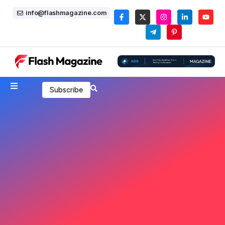
info@flashmagazine.com
Subscribe