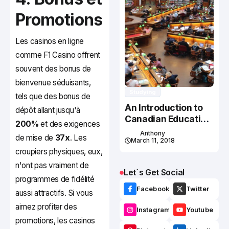
Promotions
Les casinos en ligne
comme F1 Casino offrent
souvent des bonus de
bienvenue séduisants,
Studying
tels que des bonus de
An Introduction to
dépôt allant jusqu'à
Canadian Education
200%
et des exigences
System
Anthony
de mise de
37x
. Les
March 11, 2018
croupiers physiques, eux,
n'ont pas vraiment de
Let`s Get Social
programmes de fidélité
Facebook
Twitter
aussi attractifs. Si vous
aimez profiter des
Instagram
Youtube
promotions, les casinos