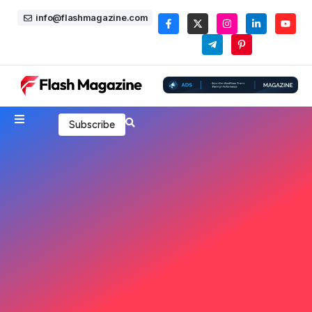
info@flashmagazine.com
Subscribe