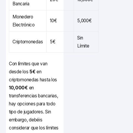
Bancaria
Monedero
10€
5,000€
Electrónico
Sin
Criptomonedas
5€
Límite
Con límites que van
desde los
5€
en
criptomonedas hasta los
10,000€
en
transferencias bancarias,
hay opciones para todo
tipo de jugadores. Sin
embargo, debéis
considerar que los límites