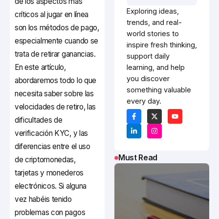
de los aspectos más
Exploring ideas,
críticos al jugar en línea
trends, and real-
son los métodos de pago,
world stories to
especialmente cuando se
inspire fresh thinking,
trata de retirar ganancias.
support daily
En este artículo,
learning, and help
you discover
abordaremos todo lo que
something valuable
necesita saber sobre las
every day.
velocidades de retiro, las
dificultades de
verificación KYC, y las
diferencias entre el uso
Must Read
de criptomonedas,
tarjetas y monederos
electrónicos. Si alguna
vez habéis tenido
problemas con pagos