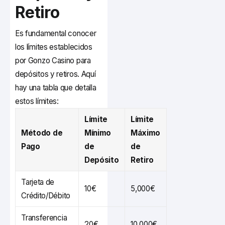
Retiro
Es fundamental conocer
los límites establecidos
por Gonzo Casino para
depósitos y retiros. Aquí
hay una tabla que detalla
estos límites:
Límite
Límite
Método de
Mínimo
Máximo
Pago
de
de
Depósito
Retiro
Tarjeta de
10€
5,000€
Crédito/Débito
Transferencia
20€
10,000€