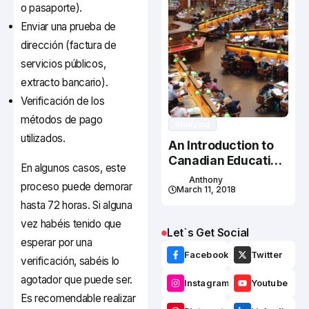
o pasaporte).
Enviar una prueba de
dirección (factura de
servicios públicos,
extracto bancario).
Verificación de los
métodos de pago
Studying
utilizados.
An Introduction to
Canadian Education
En algunos casos, este
System
Anthony
proceso puede demorar
March 11, 2018
hasta 72 horas. Si alguna
vez habéis tenido que
Let`s Get Social
esperar por una
Facebook
Twitter
verificación, sabéis lo
agotador que puede ser.
Instagram
Youtube
Es recomendable realizar