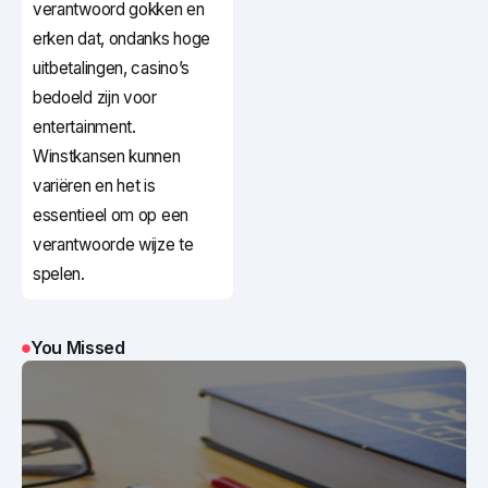
verantwoord gokken en
erken dat, ondanks hoge
uitbetalingen, casino’s
bedoeld zijn voor
entertainment.
Winstkansen kunnen
variëren en het is
essentieel om op een
verantwoorde wijze te
spelen.
You Missed