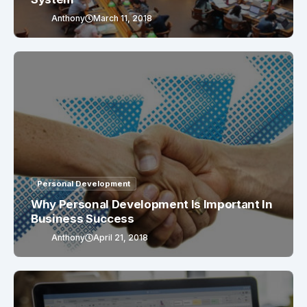
Anthony
March 11, 2018
Personal Development
Why Personal Development Is Important In
Business Success
Anthony
April 21, 2018