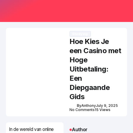
Studying
Hoe Kies Je
een Casino met
Hoge
Uitbetaling:
Een
Diepgaande
Gids
By
Anthony
July 9, 2025
No Comments
15 Views
In de wereld van online
Author