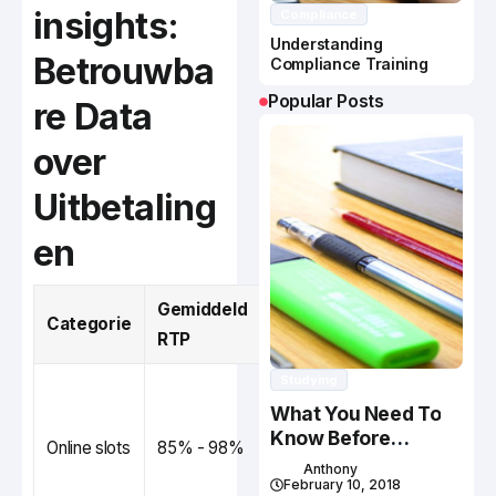
insights:
Compliance
Understanding
Betrouwba
Compliance Training
Popular Posts
re Data
over
Uitbetaling
en
Gemiddeld
Voorbeeld
Categorie
RTP
spellen
Studying
Gonzo's
What You Need To
Quest,
Know Before
Online slots
85% - 98%
Mega
Studying In Canada
Anthony
Moolah,
February 10, 2018