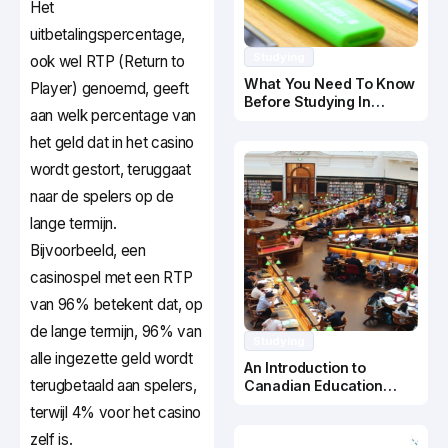
Het
uitbetalingspercentage,
Studying
ook wel RTP (Return to
What You Need To Know
Player) genoemd, geeft
Before Studying In
aan welk percentage van
Canada
het geld dat in het casino
wordt gestort, teruggaat
naar de spelers op de
lange termijn.
Bijvoorbeeld, een
casinospel met een RTP
van 96% betekent dat, op
de lange termijn, 96% van
Studying
alle ingezette geld wordt
An Introduction to
terugbetaald aan spelers,
Canadian Education
System
terwijl 4% voor het casino
zelf is.