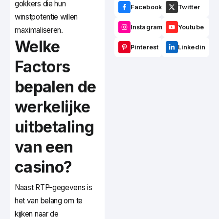
gokkers die hun
Facebook
Twitter
winstpotentie willen
Instagram
Youtube
maximaliseren.
Welke
Pinterest
Linkedin
Factors
bepalen de
werkelijke
uitbetaling
van een
casino?
Naast RTP-gegevens is
het van belang om te
kijken naar de