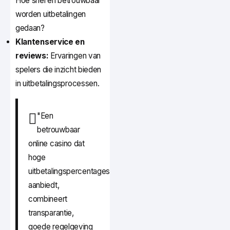
Hoe snel en betrouwbaar
worden uitbetalingen
gedaan?
Klantenservice en
reviews:
Ervaringen van
spelers die inzicht bieden
in uitbetalingsprocessen.
"Een
betrouwbaar
online casino dat
hoge
uitbetalingspercentages
aanbiedt,
combineert
transparantie,
goede regelgeving