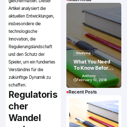
gleichermaßen. Dieser
Artikel analysiert die
aktuellen Entwicklungen,
insbesondere die
technologische
Innovation, die
Regulierungslandschaft
Studying
und den Schutz der
What You Need
Spieler, um ein fundiertes
To Know Before
Verständnis für die
Studying In
Anthony
zukünftige Dynamik zu
Canada
February 10, 2018
schaffen.
Regulatoris
Recent Posts
cher
Wandel