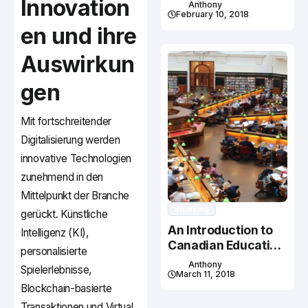
Studying In Canada
Innovation
Anthony
February 10, 2018
en und ihre
Auswirkun
gen
Mit fortschreitender
Digitalisierung werden
innovative Technologien
zunehmend in den
Mittelpunkt der Branche
Studying
gerückt. Künstliche
An Introduction to
Intelligenz (KI),
Canadian Education
personalisierte
System
Anthony
Spielerlebnisse,
March 11, 2018
Blockchain-basierte
Transaktionen und Virtual