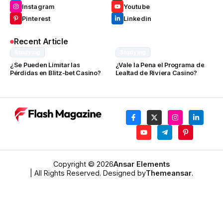
Instagram
Youtube
Pinterest
Linkedin
Recent Article
Studying
Studying
¿Se Pueden Limitar las
¿Vale la Pena el Programa de
Pérdidas en Blitz-bet Casino?
Lealtad de Riviera Casino?
Copyright © 2026
Ansar Elements
| All Rights Reserved. Designed by
Themeansar
.