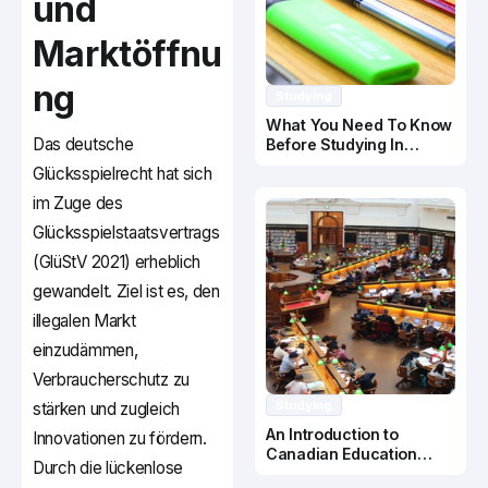
und
Marktöffnu
ng
Studying
What You Need To Know
Das deutsche
Before Studying In
Canada
Glücksspielrecht hat sich
im Zuge des
Glücksspielstaatsvertrags
(GlüStV 2021) erheblich
gewandelt. Ziel ist es, den
illegalen Markt
einzudämmen,
Verbraucherschutz zu
Studying
stärken und zugleich
An Introduction to
Innovationen zu fördern.
Canadian Education
Durch die lückenlose
System