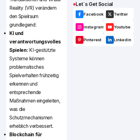
Let`s Get Social
Reality (VR) verändern
Facebook
Twitter
den Spielraum
grundlegend:
Instagram
Youtube
KI und
Pinterest
Linkedin
verantwortungsvolles
Spielen:
KI-gestützte
Systeme können
problematisches
Spielverhalten frühzeitig
erkennen und
entsprechende
Maßnahmen eingeleiten,
was die
Schutzmechanismen
erheblich verbessert.
Blockchain für