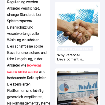
Regulierung werden
Anbieter verpflichtet,
strenge Standards bei
Spieltransparenz,
Datenschutz und
verantwortungsvoller
Werbung einzuhalten.
Dies schafft eine solide
Personal Development
Basis für eine sichere und
Why Personal
faire Umgebung, in der
Development Is
Important In Business
Anbieter wie
leovegas
Success
casino online casino
eine
bedeutende Rolle spielen.
Die lizensierten
Plattformen sind künftig
gesetzlich verpflichtet,
Risikomanagementsysteme