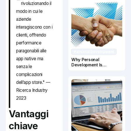
rivoluzionando il
modo in cui le
aziende
interagiscono con i
clienti, offrendo
performance
paragonabili alle
Personal Development
app native ma
Why Personal
Development Is
senza le
Important In Business
complicazioni
Success
dell’app store." —
Ricerca Industry
2023
Vantaggi
chiave