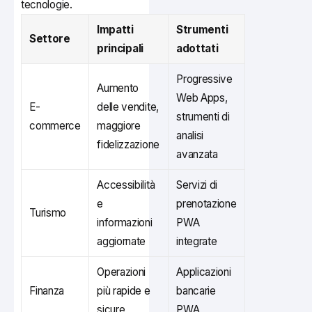
tecnologie.
Impatti
Strumenti
Settore
principali
adottati
Progressive
Aumento
Web Apps,
E-
delle vendite,
strumenti di
commerce
maggiore
analisi
fidelizzazione
avanzata
Accessibilità
Servizi di
e
prenotazione
Turismo
informazioni
PWA
aggiornate
integrate
Operazioni
Applicazioni
Finanza
più rapide e
bancarie
sicure
PWA