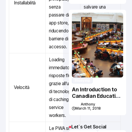
Installabilità
senza
salvare una
passare dagli
versione della
app store,
pagina come
riducendo le
fosse un’app.
barriere di
accesso.
Loading
Retailers che
immediato e
migliorano il
risposte fluide
tasso di
Studying
grazie all’uso
Velocità
conversione
An Introduction to
di tecnologie
riducendo i
Canadian Education
di caching e
System
tempi di
Anthony
service
March 11, 2018
caricamento.
workers.
Let`s Get Social
Le PWA si