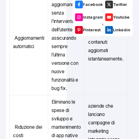
aggiornano
Facebook
Twitter
senza
Instagram
Youtube
l’intervento
App di notizie
dell’utente,
Pinterest
Linkedin
che forniscono
Aggiornamenti
assicurando
contenuti
automatici
sempre
aggiornati
l’ultima
istantaneamente.
versione con
nuove
funzionalità e
bug fix.
Eliminano le
aziende che
spese di
lanciano
sviluppo e
campagne di
Riduzione dei
mantenimento
marketing
costi
di app native