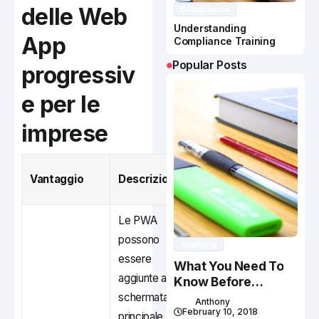
delle Web
Compliance
Understanding
App
Compliance Training
Popular Posts
progressiv
e per le
imprese
Esempio di
Vantaggio
Descrizione
utilizzo
Le PWA
possono
Studying
essere
Shopping online
What You Need To
aggiunte alla
come AliExpress
Know Before
Studying In Canada
schermata
che permette
Anthony
February 10, 2018
principale,
agli utenti di