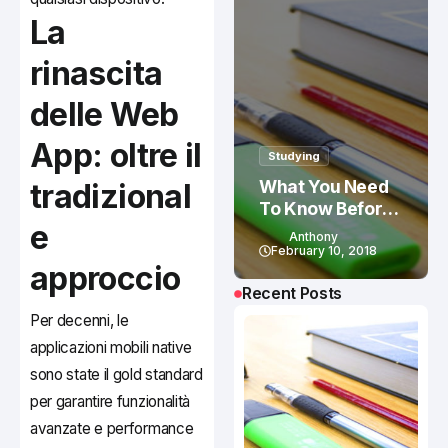
La
rinascita
delle Web
App: oltre il
Studying
What You Need
tradizional
To Know Before
e
Studying In
Anthony
Canada
February 10, 2018
approccio
Recent Posts
Per decenni, le
applicazioni mobili native
sono state il gold standard
per garantire funzionalità
avanzate e performance