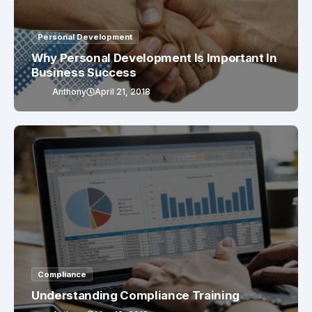
Personal Development
Why Personal Development Is Important In
Business Success
Anthony
April 21, 2018
Compliance
Understanding Compliance Training