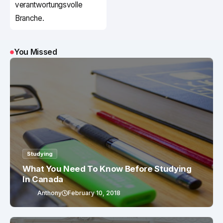
verantwortungsvolle
Branche.
You Missed
Studying
What You Need To Know Before Studying
In Canada
Anthony
February 10, 2018