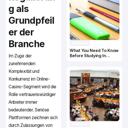
g als
Grundpfeil
er der
Branche
Studying
What You Need To Know
Im Zuge der
Before Studying In
Canada
zunehmenden
Komplexität und
Konkurrenz im Online-
Casino-Segment wird die
Rolle vertrauenswürdiger
Anbieter immer
bedeutender. Seriöse
Plattformen zeichnen sich
Studying
durch Zulassungen von