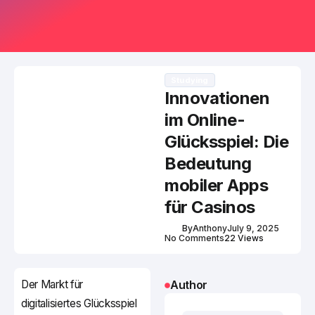
Studying
Innovationen
im Online-
Glücksspiel: Die
Bedeutung
mobiler Apps
für Casinos
By
Anthony
July 9, 2025
No Comments
22 Views
Der Markt für
Author
digitalisiertes Glücksspiel