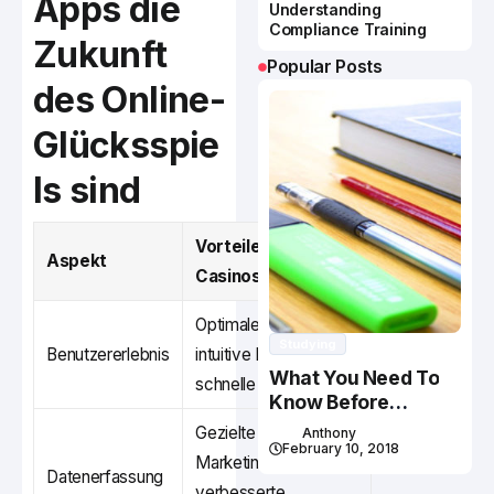
Apps die
Understanding
Compliance Training
Zukunft
Popular Posts
des Online-
Glücksspie
ls sind
Vorteile für
Aspekt
Casinos
Optimale Darstellung,
Studying
Benutzererlebnis
intuitive Navigation,
What You Need To
schnelle Ladezeiten
Know Before
Studying In Canada
Gezielte
Anthony
February 10, 2018
Marketingkampagnen,
Datenerfassung
verbesserte