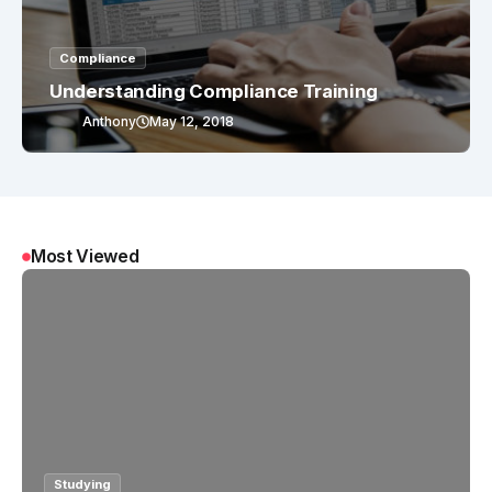
Compliance
Understanding Compliance Training
Anthony
May 12, 2018
Most Viewed
Studying