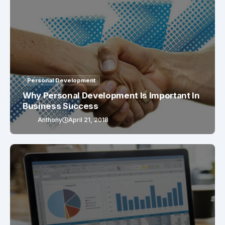
Personal Development
Why Personal Development Is Important In
Business Success
Anthony
April 21, 2018