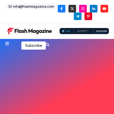
info@flashmagazine.com
Subscribe