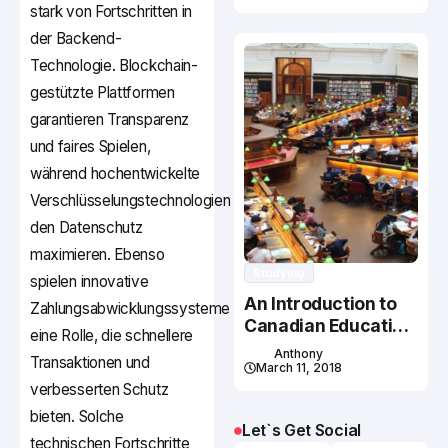
stark von Fortschritten in
der Backend-
Technologie. Blockchain-
gestützte Plattformen
garantieren Transparenz
und faires Spielen,
während hochentwickelte
Verschlüsselungstechnologien
den Datenschutz
maximieren. Ebenso
Studying
spielen innovative
An Introduction to
Zahlungsabwicklungssysteme
Canadian Education
eine Rolle, die schnellere
System
Anthony
Transaktionen und
March 11, 2018
verbesserten Schutz
bieten. Solche
Let`s Get Social
technischen Fortschritte