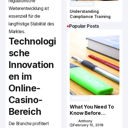
regulatorische
Compliance
Weiterentwicklung ist
Understanding
essenziell für die
Compliance Training
langfristige Stabilität des
Popular Posts
Marktes.
Technologi
sche
Innovation
en im
Online-
Casino-
Studying
What You Need To
Bereich
Know Before
Studying In Canada
Anthony
Die Branche profitiert
February 10, 2018