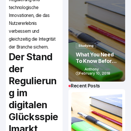
technologische
Innovationen, die das
Nutzererlebnis
verbessern und
gleichzeitig die Integrität
Studying
der Branche sichern.
Der Stand
What You Need
To Know Before
der
Studying In
Anthony
Canada
February 10, 2018
Regulierun
Recent Posts
g im
digitalen
Glücksspie
lmarkt