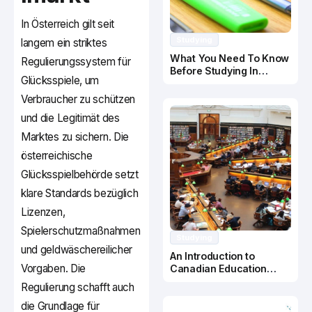
In Österreich gilt seit
Studying
langem ein striktes
What You Need To Know
Regulierungssystem für
Before Studying In
Glücksspiele, um
Canada
Verbraucher zu schützen
und die Legitimät des
Marktes zu sichern. Die
österreichische
Glücksspielbehörde setzt
klare Standards bezüglich
Lizenzen,
Spielerschutzmaßnahmen
Studying
und geldwäschereilicher
An Introduction to
Vorgaben. Die
Canadian Education
System
Regulierung schafft auch
die Grundlage für