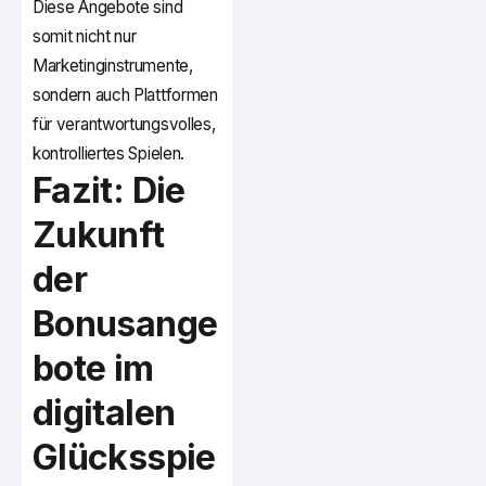
Diese Angebote sind
somit nicht nur
Marketinginstrumente,
sondern auch Plattformen
für verantwortungsvolles,
kontrolliertes Spielen.
Fazit: Die
Zukunft
der
Bonusange
bote im
digitalen
Glücksspie