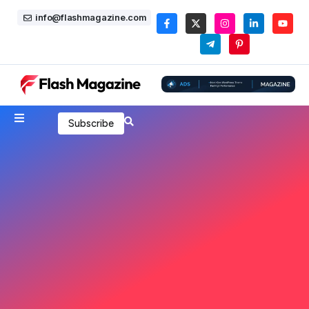
info@flashmagazine.com
Subscribe