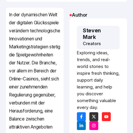
In der dynamischen Welt
Author
der digitalen Glücksspiele
Steven
verändern technologische
Mark
Innovationen und
Creators
Marketingstrategien stetig
Exploring ideas,
die Spielgewohnheiten
trends, and real-
der Nutzer. Die Branche,
world stories to
vor allem im Bereich der
inspire fresh thinking,
Online-Casinos, sieht sich
support daily
einer zunehmenden
learning, and help
you discover
Regulierung gegenüber,
something valuable
verbunden mit der
every day.
Herausforderung, eine
Balance zwischen
attraktiven Angeboten