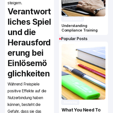
steigern.
Verantwort
liches Spiel
Compliance
Understanding
und die
Compliance Training
Popular Posts
Herausford
erung bei
Einlösemö
glichkeiten
Während Freispiele
positive Effekte auf die
Nutzerbindung haben
Studying
können, besteht die
What You Need To
Gefahr, dass sie das