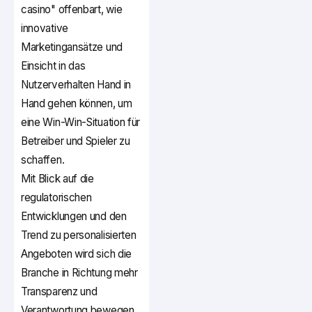
casino" offenbart, wie
innovative
Marketingansätze und
Einsicht in das
Nutzerverhalten Hand in
Hand gehen können, um
eine Win-Win-Situation für
Betreiber und Spieler zu
schaffen.
Mit Blick auf die
regulatorischen
Entwicklungen und den
Trend zu personalisierten
Angeboten wird sich die
Branche in Richtung mehr
Transparenz und
Verantwortung bewegen.