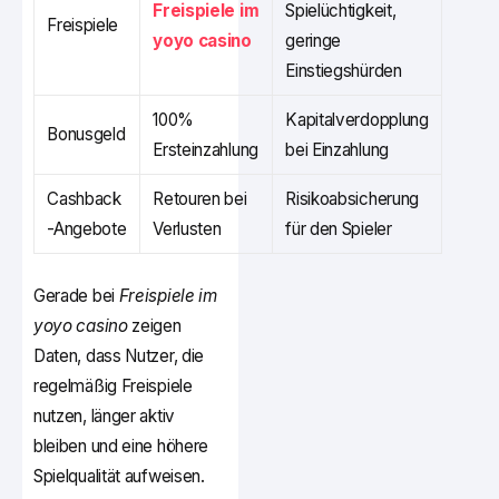
Freispiele im
Spielüchtigkeit,
Freispiele
yoyo casino
geringe
Einstiegshürden
100%
Kapitalverdopplung
Bonusgeld
Ersteinzahlung
bei Einzahlung
Cashback
Retouren bei
Risikoabsicherung
-Angebote
Verlusten
für den Spieler
Gerade bei
Freispiele im
yoyo casino
zeigen
Daten, dass Nutzer, die
regelmäßig Freispiele
nutzen, länger aktiv
bleiben und eine höhere
Spielqualität aufweisen.