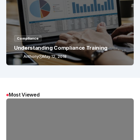
Compliance
Understanding Compliance Training
Anthony
May 12, 2018
Most Viewed