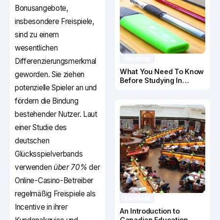
Bonusangebote,
insbesondere Freispiele,
sind zu einem
wesentlichen
Studying
Differenzierungsmerkmal
What You Need To Know
geworden. Sie ziehen
Before Studying In
potenzielle Spieler an und
Canada
fördern die Bindung
bestehender Nutzer. Laut
einer Studie des
deutschen
Glücksspielverbands
verwenden
über 70%
der
Online-Casino-Betreiber
regelmäßig Freispiele als
Studying
Incentive in ihrer
An Introduction to
Canadian Education