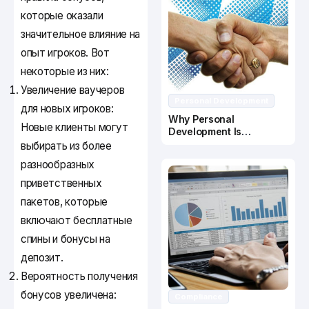
которые оказали
значительное влияние на
опыт игроков. Вот
некоторые из них:
Увеличение ваучеров
Personal Development
для новых игроков:
Why Personal
Новые клиенты могут
Development Is
Important In Business
выбирать из более
Success
разнообразных
приветственных
пакетов, которые
включают бесплатные
спины и бонусы на
депозит.
Вероятность получения
бонусов увеличена:
Compliance