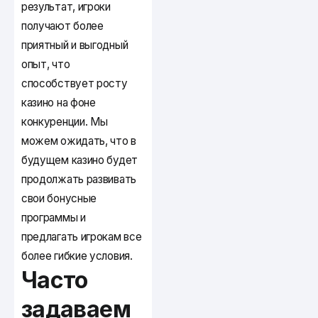
результат, игроки
получают более
приятный и выгодный
опыт, что
способствует росту
казино на фоне
конкуренции. Мы
можем ожидать, что в
будущем казино будет
продолжать развивать
свои бонусные
программы и
предлагать игрокам все
более гибкие условия.
Часто
задаваем