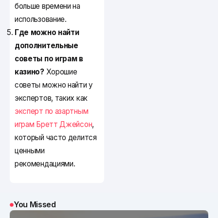
больше времени на
использование.
Где можно найти
дополнительные
советы по играм в
казино?
Хорошие
советы можно найти у
экспертов, таких как
эксперт по азартным
играм Бретт Джейсон
,
который часто делится
ценными
рекомендациями.
You Missed