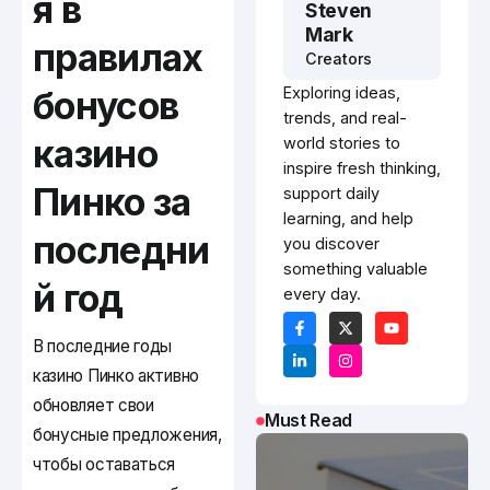
я в
Steven
Mark
правилах
Creators
бонусов
Exploring ideas,
trends, and real-
казино
world stories to
inspire fresh thinking,
Пинко за
support daily
learning, and help
последни
you discover
something valuable
й год
every day.
В последние годы
казино Пинко активно
обновляет свои
Must Read
бонусные предложения,
чтобы оставаться