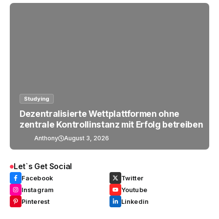
Studying
Dezentralisierte Wettplattformen ohne
zentrale Kontrollinstanz mit Erfolg betreiben
Anthony
August 3, 2026
Let`s Get Social
Facebook
Twitter
Instagram
Youtube
Pinterest
Linkedin