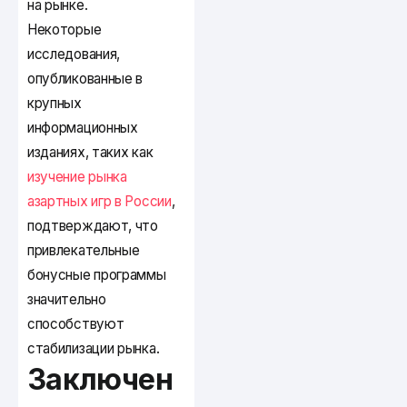
на рынке.
Некоторые
исследования,
опубликованные в
крупных
информационных
изданиях, таких как
изучение рынка
азартных игр в России
,
подтверждают, что
привлекательные
бонусные программы
значительно
способствуют
стабилизации рынка.
Заключен