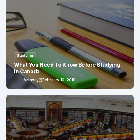
Studying
What You Need To Know Before Studying
In Canada
Anthony
February 10, 2018