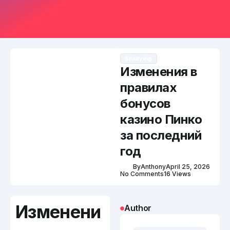
Studying
Изменения в
правилах
бонусов
казино Пинко
за последний
год
By
Anthony
April 25, 2026
No Comments
16 Views
Изменени
Author