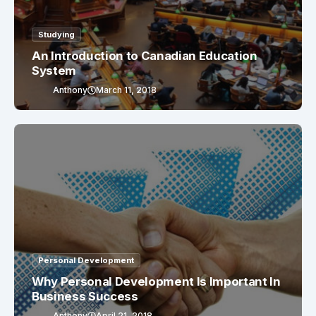
Studying
An Introduction to Canadian Education
System
Anthony
March 11, 2018
Personal Development
Why Personal Development Is Important In
Business Success
Anthony
April 21, 2018