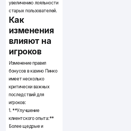
увеличению лояльности
старых пользователей.
Как
изменения
влияют на
игроков
Изменение правил
бонусов в казино Пинко
имеет несколько
критически важных
последствий для
игроков:
1. **Улучшение
клиентского опыта:**
Более щедрые и