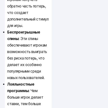
обратно часть потерь,
что создает
дополнительный стимул
для игры.
Беспроигрышные
спины:
Эти спины
обеспечивают игрокам
возможность выиграть
без риска потерь, что
делает их особенно
популярными среди
новых пользователей.
Лояльностные
программы:
Чем
больше игрок делает
ставки, тем больше