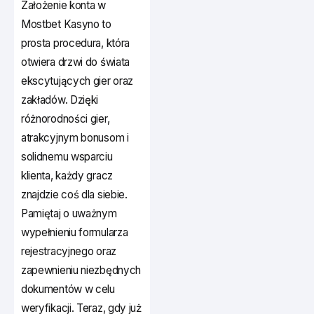
Założenie konta w
Mostbet Kasyno to
prosta procedura, która
otwiera drzwi do świata
ekscytujących gier oraz
zakładów. Dzięki
różnorodności gier,
atrakcyjnym bonusom i
solidnemu wsparciu
klienta, każdy gracz
znajdzie coś dla siebie.
Pamiętaj o uważnym
wypełnieniu formularza
rejestracyjnego oraz
zapewnieniu niezbędnych
dokumentów w celu
weryfikacji. Teraz, gdy już