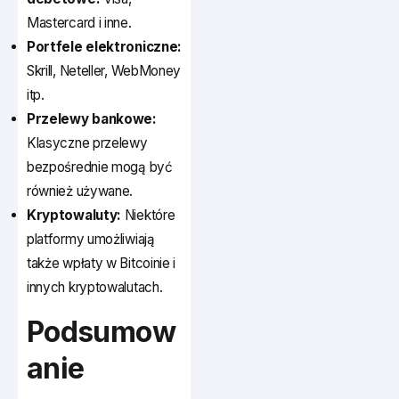
Mastercard i inne.
Portfele elektroniczne:
Skrill, Neteller, WebMoney
itp.
Przelewy bankowe:
Klasyczne przelewy
bezpośrednie mogą być
również używane.
Kryptowaluty:
Niektóre
platformy umożliwiają
także wpłaty w Bitcoinie i
innych kryptowalutach.
Podsumow
anie