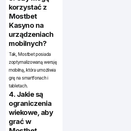
korzystać z
Mostbet
Kasyno na
urządzeniach
mobilnych?
Tak, Mostbet posiada
zoptymalizowaną wersję
mobilną, która umożliwia
grę na smartfonach i
tabletach.
4. Jakie są
ograniczenia
wiekowe, aby
grać w
Mostbet