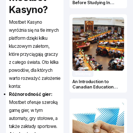
Before Studying In
Kasyno?
Canada
Mostbet Kasyno
wyróżnia się na tle innych
platform dzięki kilku
kluczowym zaletom,
które przyciągają graczy
z całego świata. Oto kilka
powodów, dla których
Studying
warto rozważyć założenie
An Introduction to
konta:
Canadian Education
System
Różnorodność gier:
Mostbet oferuje szeroką
gamę gier, w tym
automaty, gry stołowe, a
także zakłady sportowe.