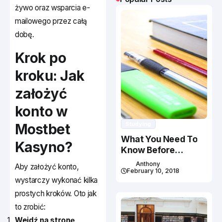
żywo oraz wsparcia e-
mailowego przez całą
dobę.
Krok po
kroku: Jak
założyć
konto w
Studying
Mostbet
What You Need To
Kasyno?
Know Before
Studying In Canada
Anthony
Aby założyć konto,
February 10, 2018
wystarczy wykonać kilka
prostych kroków. Oto jak
to zrobić:
Wejdź na stronę