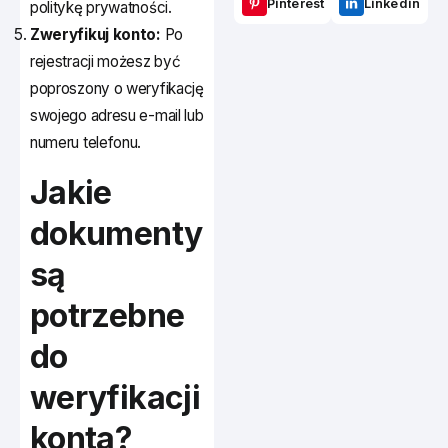
Pinterest
Linkedin
politykę prywatności.
Zweryfikuj konto:
Po
rejestracji możesz być
poproszony o weryfikację
swojego adresu e-mail lub
numeru telefonu.
Jakie
dokumenty
są
potrzebne
do
weryfikacji
konta?