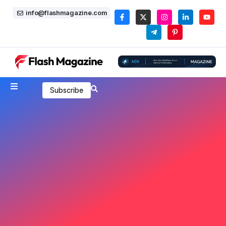
info@flashmagazine.com
Subscribe