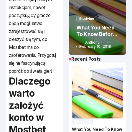
instrukcjom, nawet
początkujący gracze
Studying
będą mogli łatwo
What You Need
zarejestrować się i
To Know Before
cieszyć się tym, co
Studying In
Anthony
Canada
February 10, 2018
Mostbet ma do
zaoferowania. Przygotuj
Recent Posts
się na fascynującą
podróż do świata gier!
Dlaczego
warto
założyć
konto w
Studying
Mostbet
What You Need To Know