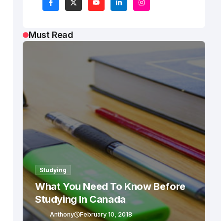
Must Read
Studying
What You Need To Know Before
Studying In Canada
Anthony
February 10, 2018