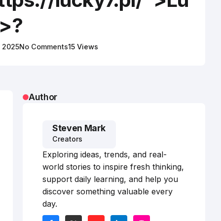
a>?
, 2025
No Comments
15 Views
Author
Steven Mark
Creators
Exploring ideas, trends, and real-
world stories to inspire fresh thinking,
support daily learning, and help you
discover something valuable every
day.