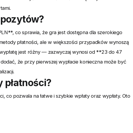
tami.
depozytów?
N**, co sprawia, że gra jest dostępna dla szerokiego
 metody płatności, ale w większości przypadków wynoszą
 wypłatę jest różny — zazwyczaj wynosi od **23 do 47
 dodać, że przy pierwszej wypłacie konieczna może być
izacji.
 płatności?
, co pozwala na łatwe i szybkie wpłaty oraz wypłaty. Oto