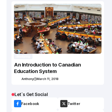
Studying
An Introduction to Canadian
Education System
Anthony
March 11, 2018
Let`s Get Social
Facebook
Twitter