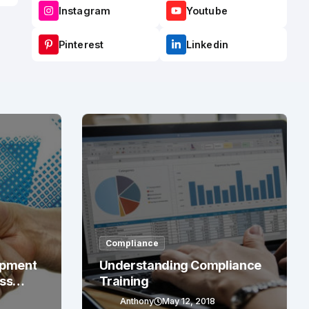
Instagram
Youtube
Pinterest
Linkedin
Compliance
opment
Understanding Compliance
ess
Training
Anthony
May 12, 2018