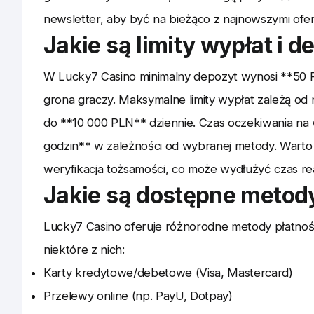
newsletter, aby być na bieżąco z najnowszymi ofer
Jakie są limity wypłat i 
W Lucky7 Casino minimalny depozyt wynosi **50 PL
grona graczy. Maksymalne limity wypłat zależą od
do **10 000 PLN** dziennie. Czas oczekiwania na
godzin** w zależności od wybranej metody. Warto
weryfikacja tożsamości, co może wydłużyć czas real
Jakie są dostępne metody
Lucky7 Casino oferuje różnorodne metody płatności
niektóre z nich:
Karty kredytowe/debetowe (Visa, Mastercard)
Przelewy online (np. PayU, Dotpay)