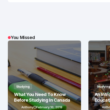
You Missed
Studying
Studyin
What You Need To Know
An Intr
Before Studying In Canada
Educat
Anthony
February 10, 2018
Anth