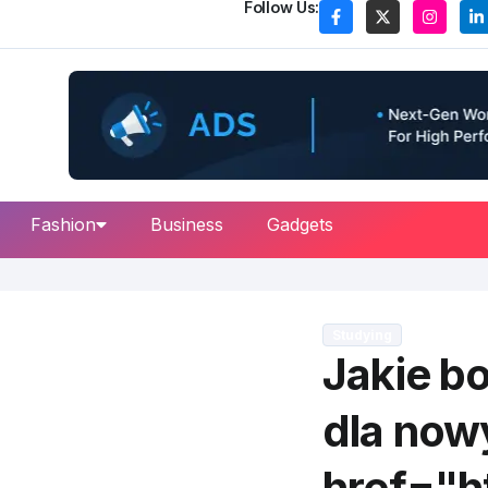
Follow Us:
Fashion
Business
Gadgets
Studying
Jakie b
dla now
href="h