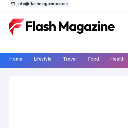
info@flashmagazine.com
Home
Lifestyle
Travel
Food
Health