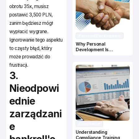
obrotu 35x, musisz
postawić 3,500 PLN,
zanim będziesz mógł
wypłacić wygrane.
Personal Development
Ignorowanie tego aspektu
Why Personal
to częsty błąd, który
Development Is
Important In Business
może prowadzić do
Success
frustracji.
3.
Nieodpowi
ednie
zarządzani
e
Compliance
Understanding
Compliance Training