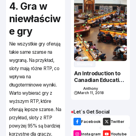
4. Gra w
niewłaściw
e gry
Nie wszystkie gry oferują
takie same szanse na
wygraną. Na przykład,
Studying
sloty mają różne RTP, co
An Introduction to
wpływa na
Canadian Education
długoterminowe wyniki.
System
Anthony
Warto wybierać gry z
March 11, 2018
wyższym RTP, które
oferują lepsze szanse. Na
Let`s Get Social
przykład, sloty z RTP
Facebook
Twitter
powyżej 95% są bardziej
korzystne dla graczy.
Instagram
Youtube