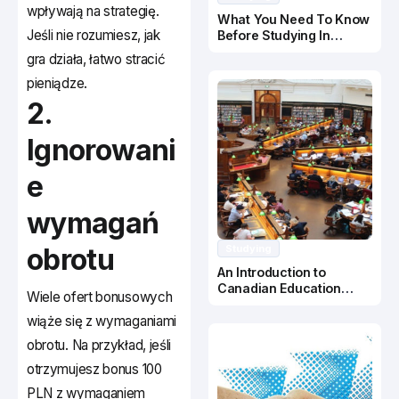
wpływają na strategię.
What You Need To Know
Jeśli nie rozumiesz, jak
Before Studying In
Canada
gra działa, łatwo stracić
pieniądze.
2.
Ignorowani
e
wymagań
obrotu
Studying
An Introduction to
Canadian Education
Wiele ofert bonusowych
System
wiąże się z wymaganiami
obrotu. Na przykład, jeśli
otrzymujesz bonus 100
PLN z wymaganiem