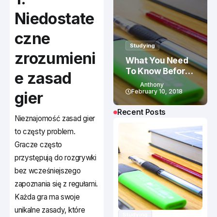
Niedostate
czne
Studying
zrozumieni
What You Need
To Know Before
e zasad
Studying In
Anthony
Canada
February 10, 2018
gier
Recent Posts
Nieznajomość zasad gier
to częsty problem.
Gracze często
przystępują do rozgrywki
bez wcześniejszego
zapoznania się z regułami.
Każda gra ma swoje
unikalne zasady, które
Studying