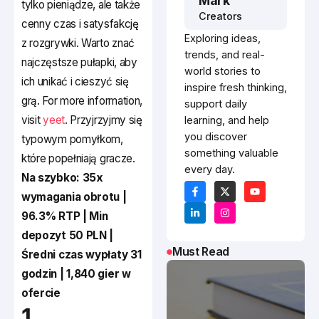
Mark
tylko pieniądze, ale także
Creators
cenny czas i satysfakcję
Exploring ideas,
z rozgrywki. Warto znać
trends, and real-
najczęstsze pułapki, aby
world stories to
ich unikać i cieszyć się
inspire fresh thinking,
grą. For more information,
support daily
visit
yeet
. Przyjrzyjmy się
learning, and help
you discover
typowym pomyłkom,
something valuable
które popełniają gracze.
every day.
Na szybko: 35x
wymagania obrotu |
96.3% RTP | Min
depozyt 50 PLN |
Must Read
Średni czas wypłaty 31
godzin | 1,840 gier w
ofercie
1.