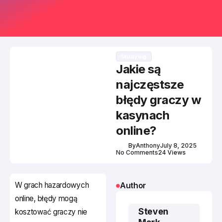
Studying
Jakie są
najczęstsze
błędy graczy w
kasynach
online?
By
Anthony
July 8, 2025
No Comments
24 Views
W grach hazardowych
Author
online, błędy mogą
Steven
kosztować graczy nie