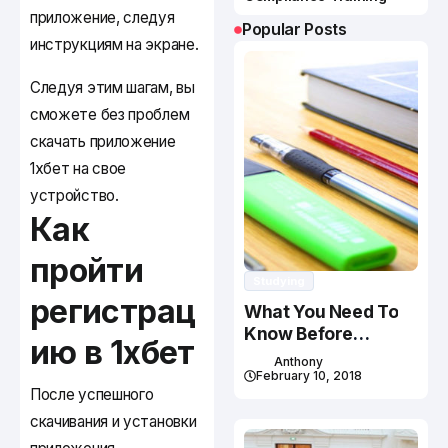
приложение, следуя
Popular Posts
инструкциям на экране.
Следуя этим шагам, вы
сможете без проблем
скачать приложение
1хбет на свое
устройство.
Как
пройти
Studying
регистрац
What You Need To
Know Before
ию в 1хбет
Studying In Canada
Anthony
February 10, 2018
После успешного
скачивания и установки