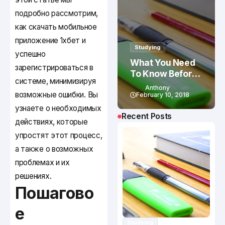
подробно рассмотрим,
как скачать мобильное
приложение 1хбет и
Studying
успешно
What You Need
зарегистрироваться в
To Know Before
системе, минимизируя
Studying In
Anthony
возможные ошибки. Вы
Canada
February 10, 2018
узнаете о необходимых
Recent Posts
действиях, которые
упростят этот процесс,
а также о возможных
проблемах и их
решениях.
Пошагово
е
Studying