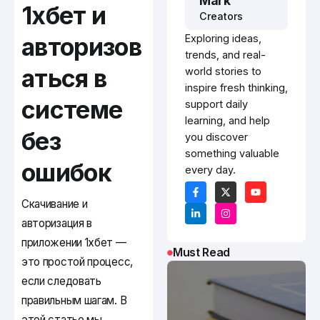
Mark
1хбет и
Creators
авторизов
Exploring ideas,
trends, and real-
аться в
world stories to
inspire fresh thinking,
системе
support daily
learning, and help
без
you discover
something valuable
ошибок
every day.
Скачивание и
авторизация в
приложении 1хбет —
Must Read
это простой процесс,
если следовать
правильным шагам. В
этой статье мы