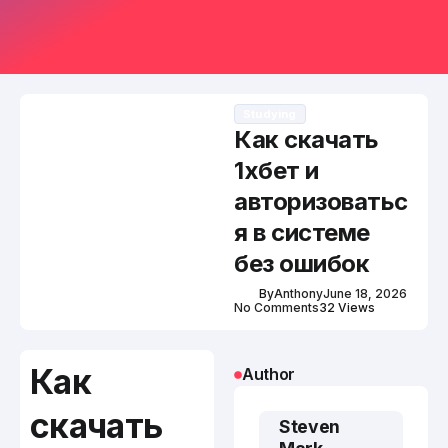
Studying
Как скачать
1хбет и
авторизоватьс
я в системе
без ошибок
By
Anthony
June 18, 2026
No Comments
32 Views
Как
Author
скачать
Steven