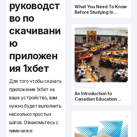
руководст
What You Need To Know
Before Studying In
во по
Canada
скачивани
ю
приложен
ия 1хбет
Для того чтобы скачать
Studying
приложение 1хбет на
An Introduction to
ваше устройство, вам
Canadian Education
System
нужно будет выполнить
несколько простых
шагов. Ознакомьтесь с
ними ниже: