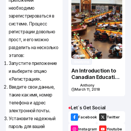
приложения
необходимо
зарегистрироваться в
системе. Процесс
регистрации довольно
прост, и его можно
разделить на несколько
этапов:
Studying
Запустите приложение
An Introduction to
и выберите опцию
Canadian Education
«Регистрация».
System
Anthony
Введите свои данные,
March 11, 2018
такие как имя, номер
телефона и адрес
Let`s Get Social
электронной почты.
Facebook
Twitter
Установите надежный
пароль для вашей
Instagram
Youtube