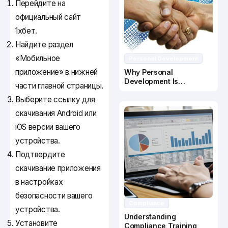
Перейдите на
официальный сайт
1хбет.
Найдите раздел
«Мобильное
Personal Development
приложение» в нижней
Why Personal
Development Is
части главной страницы.
Important In Business
Выберите ссылку для
Success
скачивания Android или
iOS версии вашего
устройства.
Подтвердите
скачивание приложения
в настройках
безопасности вашего
Compliance
устройства.
Understanding
Установите
Compliance Training