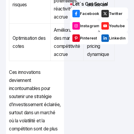
potentielles,
Let`s Get Social
risques
alertes en
réactivité
temps réel
Facebook
Twitter
accrue
Instagram
Youtube
Amélioration
Algorithmes
Optimisation des
des marges,
adaptatifs,
Pinterest
Linkedin
cotes
compétitivité
pricing
accrue
dynamique
Ces innovations
deviennent
incontournables pour
soutenir une stratégie
d’investissement éclairée,
surtout dans un marché
où la volatilité et la
compétition sont de plus