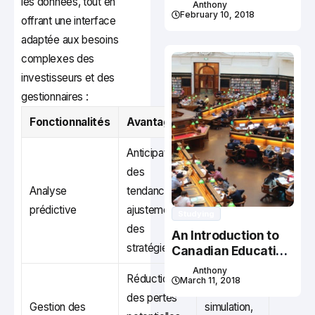
Studying In Canada
les données, tout en
Anthony
February 10, 2018
offrant une interface
adaptée aux besoins
complexes des
investisseurs et des
gestionnaires :
Fonctionnalités
Avantages
Exemples
Anticipation
Modèles
des
de Machine
Analyse
tendances,
Learning,
prédictive
ajustement
Analyse
Studying
des
des
An Introduction to
stratégies
patterns
Canadian Education
System
Anthony
Réduction
March 11, 2018
Outils de
des pertes
Gestion des
simulation,