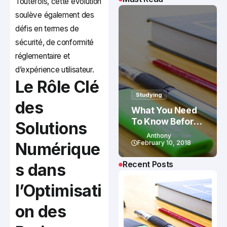
Toutefois, cette évolution
soulève également des
défis en termes de
sécurité, de conformité
réglementaire et
d’expérience utilisateur.
Le Rôle Clé
Studying
des
What You Need
To Know Before
Solutions
Studying In
Anthony
Canada
February 10, 2018
Numérique
Recent Posts
s dans
l’Optimisati
on des