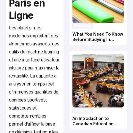
Paris en
Ligne
Studying
Les plateformes
What You Need To Know
modernes exploitent des
Before Studying In
algorithmes avancés, des
Canada
outils de machine learning
et une interface utilisateur
intuitive pour maximiser la
rentabilité. La capacité à
analyser en temps réel
d'immenses quantités de
données sportives,
statistiques et
Studying
comportementales
An Introduction to
permet d’affiner la prise
Canadian Education
System
de décision, tant pour les