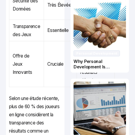
Sécurité des
Très Élevée
Authentification
Données
Multi-facteurs
Transparence
RNG Certifié,
Essentielle
des Jeux
Audits réguliers
Jeux en direct,
Personal Development
Offre de
RNG avec
Why Personal
Jeux
Cruciale
génération de
Development Is
Innovants
résultats
Important In Business
Success
aléatoires
Selon une étude récente,
plus de 60 % des joueurs
en ligne considèrent la
transparence des
résultats comme un