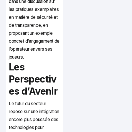
dans une discussion sur
les pratiques exemplaires
en matière de sécurité et
de transparence, en
proposant un exemple
concret d’engagement de
l’opérateur envers ses
joueurs.
Les
Perspectiv
es d’Avenir
Le futur du secteur
repose sur une intégration
encore plus poussée des
technologies pour