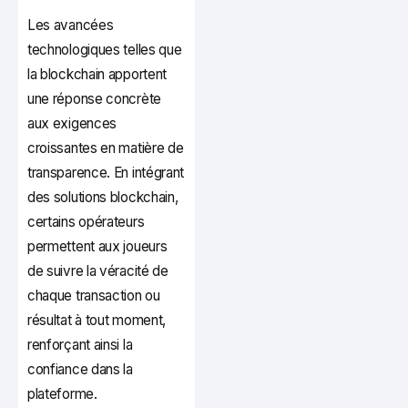
Les avancées
technologiques telles que
la blockchain apportent
une réponse concrète
aux exigences
croissantes en matière de
transparence. En intégrant
des solutions blockchain,
certains opérateurs
permettent aux joueurs
de suivre la véracité de
chaque transaction ou
résultat à tout moment,
renforçant ainsi la
confiance dans la
plateforme.