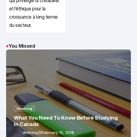
qui privilégie la crédibilité
et l’éthique pour la
croissance à long terme
du secteur.
You Missed
Studying
What You Need To Know Before Studying
In Canada
Anthony
February 10, 2018