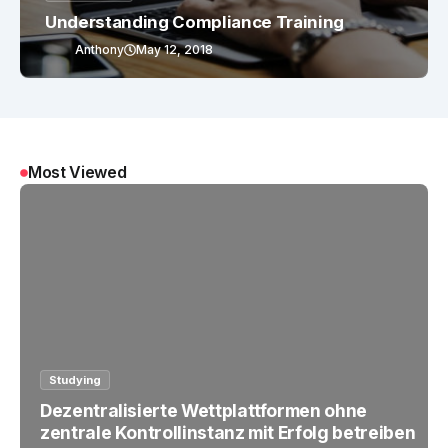
Understanding Compliance Training
Anthony
May 12, 2018
Most Viewed
Studying
Dezentralisierte Wettplattformen ohne
zentrale Kontrollinstanz mit Erfolg betreiben