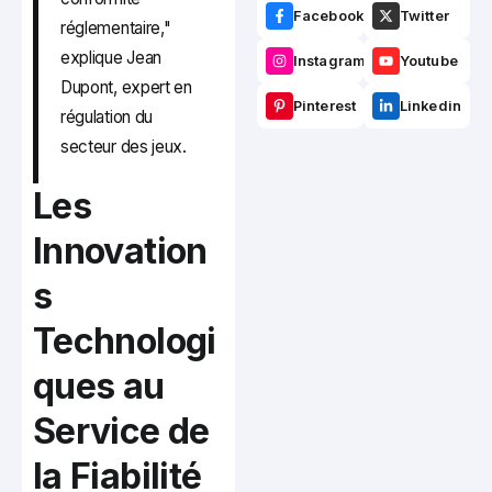
Facebook
Twitter
réglementaire,"
explique Jean
Instagram
Youtube
Dupont, expert en
Pinterest
Linkedin
régulation du
secteur des jeux.
Les
Innovation
s
Technologi
ques au
Service de
la Fiabilité